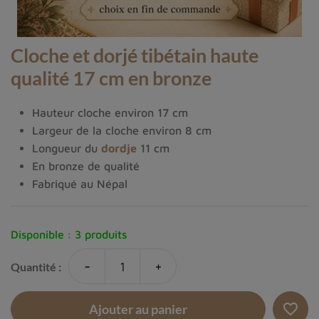
Cloche et dorjé tibétain haute
qualité 17 cm en bronze
Hauteur cloche environ 17 cm
Largeur de la cloche environ 8 cm
Longueur du
dordje
11 cm
En bronze de qualité
Fabriqué au Népal
Disponible :
3 produits
-
+
Quantité :
favorite_border
Ajouter au panier