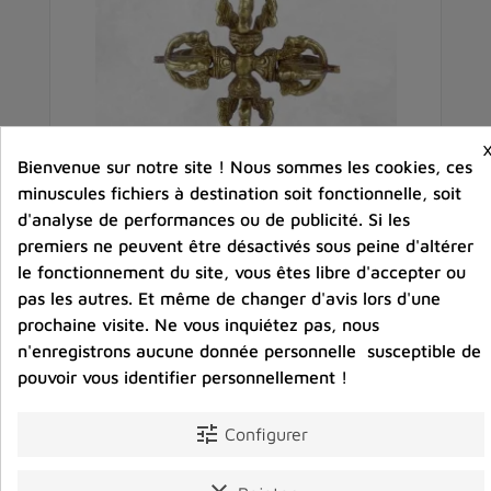
Bienvenue sur notre site ! Nous sommes les cookies, ces
minuscules fichiers à destination soit fonctionnelle, soit
d'analyse de performances ou de publicité. Si les
premiers ne peuvent être désactivés sous peine d'altérer
le fonctionnement du site, vous êtes libre d'accepter ou
m
Double dorjé tibetain vajra bouddhiste sur socle
D
pas les autres. Et même de changer d'avis lors d'une
prochaine visite. Ne vous inquiétez pas, nous
32,00 €
n'enregistrons aucune donnée personnelle susceptible de
Prix
pouvoir vous identifier personnellement !
favorite_border
shopping_cart
favorite_border

tune
Configurer