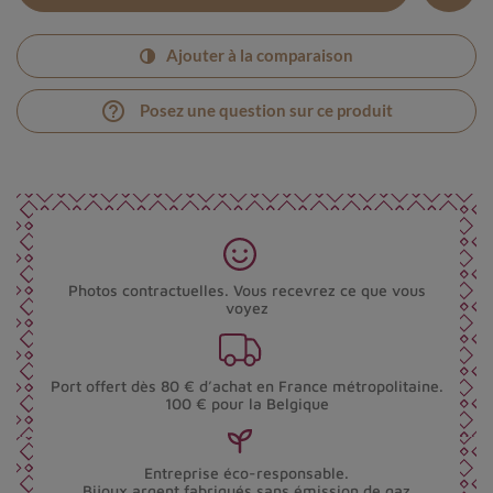
Ajouter à la comparaison
help_outline
Posez une question sur ce produit
Photos contractuelles. Vous recevrez ce que vous
voyez
Port offert dès 80 € d’achat en France métropolitaine.
100 € pour la Belgique
Entreprise éco-responsable.
Bijoux argent fabriqués sans émission de gaz