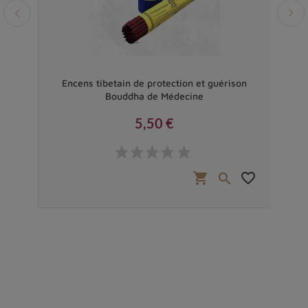
el et
Encens tibetain de protection et guérison
Enc
Bouddha de Médecine
5,50 €
Prix
favorite_border
shopping_cart
favorite_border

