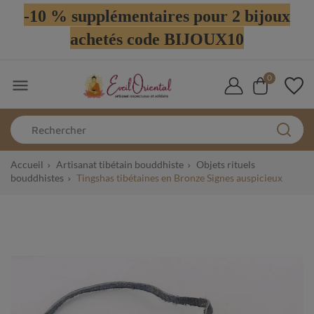
-10 % supplémentaires pour 2 bijoux
achetés code BIJOUX10
0

Accueil
Artisanat tibétain bouddhiste
Objets rituels
bouddhistes
Tingshas tibétaines en Bronze Signes auspicieux