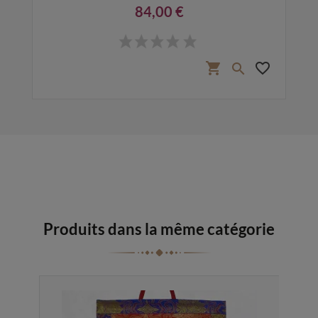
84,00 €
Prix
favorite_border
shopping_cart
favorite_border

Produits dans la même catégorie