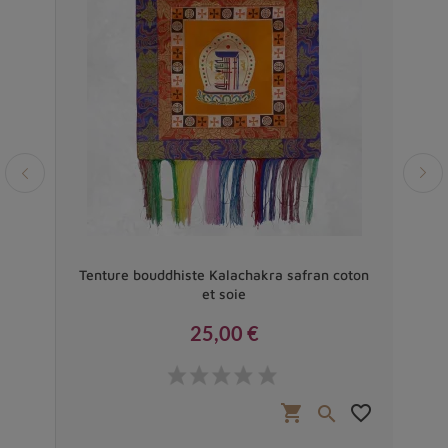
rès
Tenture bouddhiste Kalachakra safran coton
Tin
et soie
25,00 €
Prix
favorite_border
shopping_cart
favorite_border

