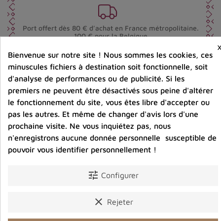
Port offert dès 80 € d’achat en France métropolitaine.
100 € pour la Belgique
Bienvenue sur notre site ! Nous sommes les cookies, ces
minuscules fichiers à destination soit fonctionnelle, soit
Entreprise éco-responsable.
Bijoux argent fabriqués sans émission de gaz
d'analyse de performances ou de publicité. Si les
carbonique
premiers ne peuvent être désactivés sous peine d'altérer
le fonctionnement du site, vous êtes libre d'accepter ou
pas les autres. Et même de changer d'avis lors d'une
Partager :
prochaine visite. Ne vous inquiétez pas, nous
n'enregistrons aucune donnée personnelle susceptible de
pouvoir vous identifier personnellement !
Description
Détails du produit
Avis clients
tune
Configurer
clear
Rejeter