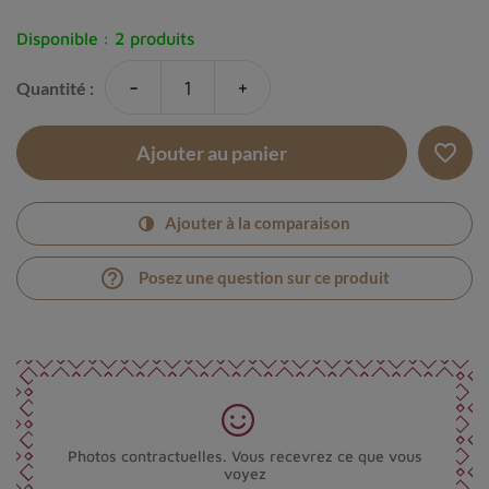
Disponible :
2 produits
-
+
Quantité :
favorite_border
Ajouter au panier
Ajouter à la comparaison
help_outline
Posez une question sur ce produit
Photos contractuelles. Vous recevrez ce que vous
voyez