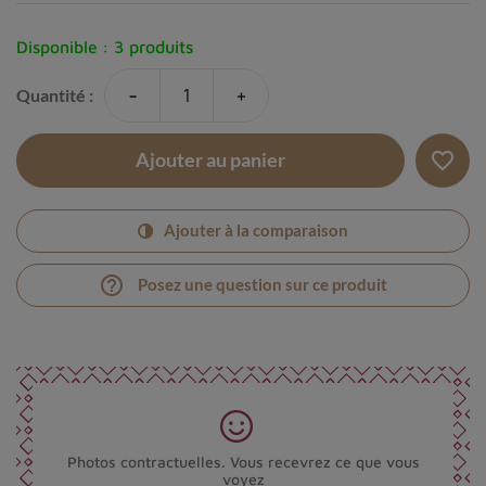
Disponible :
3 produits
-
+
Quantité :
favorite_border
Ajouter au panier
Ajouter à la comparaison
help_outline
Posez une question sur ce produit
Photos contractuelles. Vous recevrez ce que vous
voyez