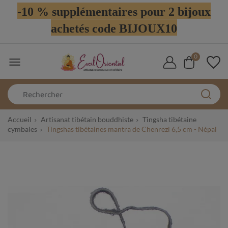
-10 % supplémentaires pour 2 bijoux
achetés code BIJOUX10
0

Accueil
Artisanat tibétain bouddhiste
Tingsha tibétaine
cymbales
Tingshas tibétaines mantra de Chenrezi 6,5 cm - Népal