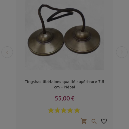
es
Tingshas tibétaines qualité supérieure 7,5
Tin
cm - Népal
55,00 €
Prix
favorite_border
shopping_cart
favorite_border

