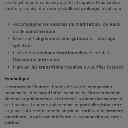
Les tingshas sont conçues pour être
frappées l’une contre
l’autre
, produisant un
son cristallin et prolongé
, idéal pour
:
Accompagner les
séances de méditation
, de
Reiki
ou de
sonothérapie
Favoriser l’
alignement énergétique
et l’
ancrage
spirituel
Libérer les
tensions émotionnelles
et rétablir
l’
harmonie intérieure
Marquer les
transitions rituelles
ou purifier l’espace
Symbolique
Le
mantra de Chenrezi
, bodhisattva de la
compassion
universelle
, et le
nœud infini
, symbole de l’
interconnexion
de tous les phénomènes
, renforcent la
dimension sacrée
de
ces tingshas. Leur son agit comme un
pont vibratoire
entre
les plans subtils et le monde physique, facilitant la
présence
consciente
, la
guérison intérieure
et la
connexion au cœur
spirituel
.