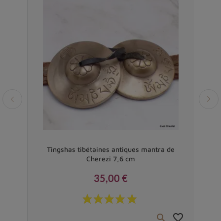
Vendu
ra
Tingshas tibétaines antiques mantra de
Hou
Cherezi 7,6 cm
35,00 €
Prix
favorite_border
favorite_border

