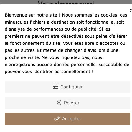
Vous aimerez aussi
Bienvenue sur notre site ! Nous sommes les cookies, ces
minuscules fichiers à destination soit fonctionnelle, soit
d'analyse de performances ou de publicité. Si les
premiers ne peuvent être désactivés sous peine d'altérer
le fonctionnement du site, vous êtes libre d'accepter ou
pas les autres. Et même de changer d'avis lors d'une
prochaine visite. Ne vous inquiétez pas, nous
n'enregistrons aucune donnée personnelle susceptible de
pouvoir vous identifier personnellement !
tune
Configurer
clear
Rejeter
done_all
Accepter
 15
Cloche tibétaine manche plaqué or et dorjé 20
cm