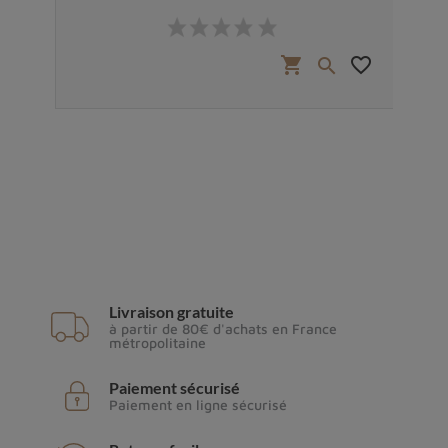
Prix
favorite_border
shopping_cart
favorite_border


Livraison gratuite
à partir de 80€ d'achats en France
métropolitaine
Paiement sécurisé
Paiement en ligne sécurisé