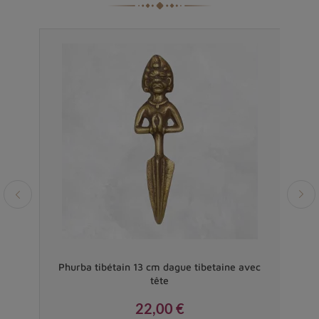
le 14
Phurba tibétain 13 cm dague tibetaine avec
C
tête
22,00 €