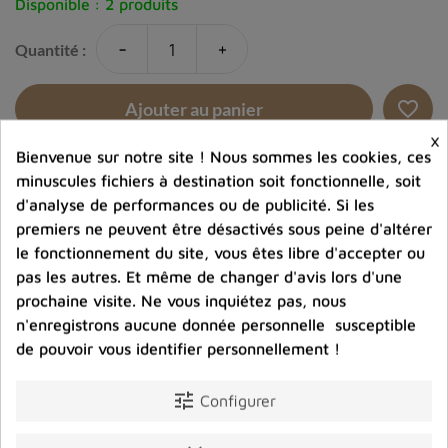
Disponible :
2 produits
-
+
Quantité :
favorite_border
Ajouter au panier
×
Bienvenue sur notre site ! Nous sommes les cookies, ces
Ajouter à la comparaison
minuscules fichiers à destination soit fonctionnelle, soit
d'analyse de performances ou de publicité. Si les
help_outline
Posez une question sur ce produit
premiers ne peuvent être désactivés sous peine d'altérer
le fonctionnement du site, vous êtes libre d'accepter ou
pas les autres. Et même de changer d'avis lors d'une
prochaine visite. Ne vous inquiétez pas, nous
n'enregistrons aucune donnée personnelle susceptible
de pouvoir vous identifier personnellement !
Photos contractuelles. Vous recevrez ce que vous
tune
Configurer
voyez