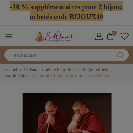
-10 % supplémentaires pour 2 bijoux
achetés code BIJOUX10
0

Accueil
Artisanat tibétain bouddhiste
Objets rituels
bouddhistes
Trompette tibétaine de monastère 160 cm