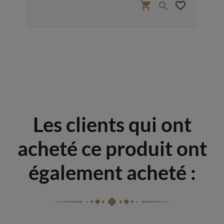
favorite_border
shopping_cart
favorite_border


Les clients qui ont
acheté ce produit ont
également acheté :