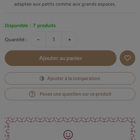
adaptée aux petits comme aux grands espaces.
Disponible :
7 produits
-
+
Quantité :
favorite_border
Ajouter au panier
Ajouter à la comparaison
help_outline
Posez une question sur ce produit