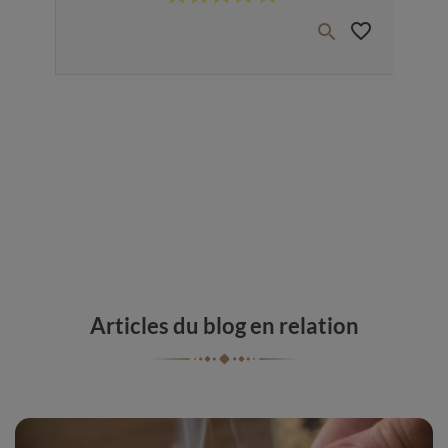
favorite_border
favorite_border


Articles du blog en relation