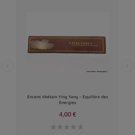
l -
Encens tibétain Ying Yang - Equilibre des
Enc
Energies
4,00 €
Prix