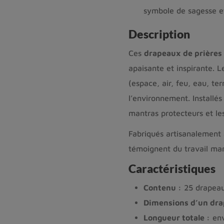
symbole de sagesse et
Description
Ces
drapeaux de prières
apaisante et inspirante. L
(espace, air, feu, eau, ter
l’environnement. Installés 
mantras protecteurs et les
Fabriqués artisanalement a
témoignent du travail man
Caractéristiques
Contenu :
25 drapea
Dimensions d’un dra
Longueur totale :
env