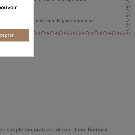
la Belgique
pouvoir
éco-responsable.
nt fabriqués sans émission de gaz carbonique
cepter
une simple décoration colorée. Leur
histoire