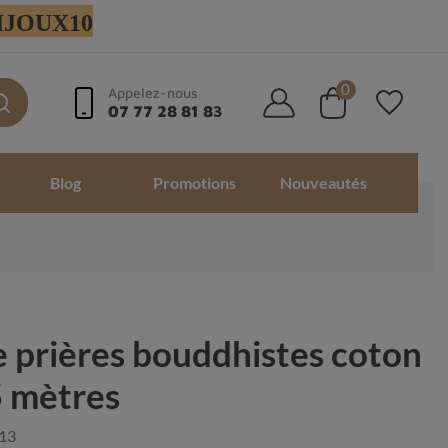
 BIJOUX10
0
Appelez-nous
07 77 28 81 83
Blog
Promotions
Nouveautés
 prières bouddhistes coton
5 mètres
13