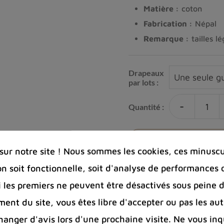
Matière :
coton
Fabrication :
Népal
Remarque :
tailles l
Drapeaux
par lots :
-
Quantité :
Ajouter à la co
ur notre site ! Nous sommes les cookies, ces minuscul
on soit fonctionnelle, soit d'analyse de performances 
Si les premiers ne peuvent être désactivés sous peine d
ent du site, vous êtes libre d'accepter ou pas les aut
Photos cont
nger d'avis lors d'une prochaine visite. Ne vous inq
Port offert 