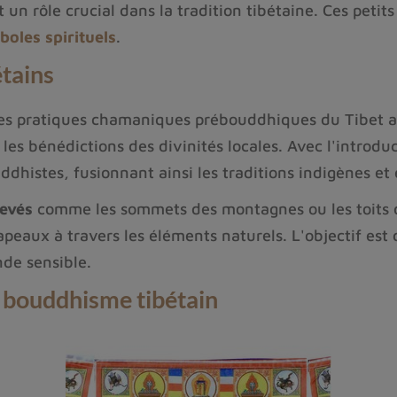
t un rôle crucial dans la tradition tibétaine. Ces peti
oles spirituels
.
étains
les pratiques chamaniques prébouddhiques du Tibet a
 les bénédictions des divinités locales. Avec l'intro
dhistes, fusionnant ainsi les traditions indigènes et
levés
comme les sommets des montagnes ou les toits d
peaux à travers les éléments naturels. L'objectif es
de sensible.
le bouddhisme tibétain