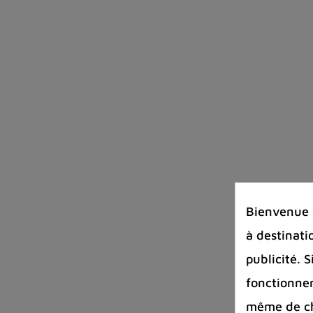
Bienvenue s
à destinati
publicité. 
fonctionnem
même de cha