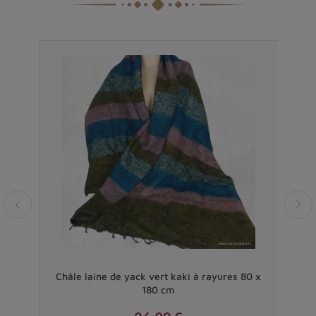
Vendu
ani
Châle laine de yack vert kaki à rayures 80 x
B
180 cm