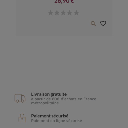
26,90 €
Prix
favorite_border
favorite_border


Livraison gratuite
à partir de 80€ d'achats en France
métropolitaine
Paiement sécurisé
Paiement en ligne sécurisé