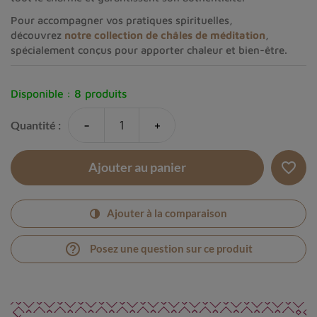
​​​​​​​Pour accompagner vos pratiques spirituelles,
découvrez
notre collection de châles de méditation
,
spécialement conçus pour apporter chaleur et bien-être.
Disponible :
8 produits
-
+
Quantité :
favorite_border
Ajouter au panier
Ajouter à la comparaison
help_outline
Posez une question sur ce produit