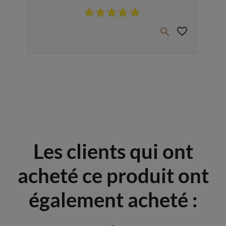
Prix
favorite_border
favorite_border


Les clients qui ont
acheté ce produit ont
également acheté :