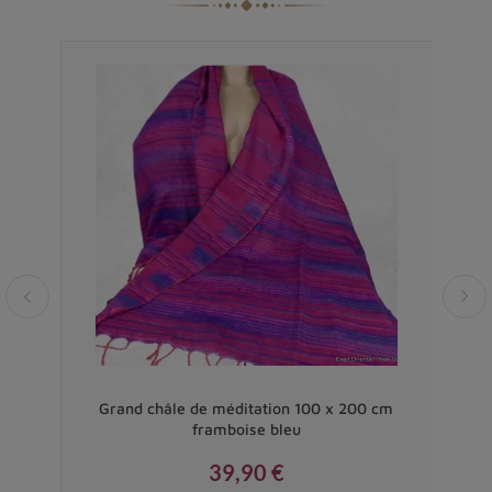
Vendu
00 x
Grand châle de méditation 100 x 200 cm
C
framboise bleu
39,90 €