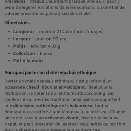
Précisions
: chaque châle étant presque unique, il peut y
avoir de légères variations dans les couleurs, ou une bande
colorée présente ou pas sur certains châles.
Dimensions
Longueur
: environ 210 cm (hors franges)
Largeur
: environ 92 cm
Poids
: environ 410 g
Collection
: Lhasa
Fait à la main
Pourquoi porter un châle népalais ethnique
Porter un châle népalais ethnique, c’est profiter d’un 
accessoire 
chaud, doux et enveloppant
, idéal pour la 
méditation, la détente ou les moments cocooning. Les 
couleurs inspirées des traditions himalayennes apportent 
une 
dimension authentique et chaleureuse
, tout en 
donnant du caractère à une tenue ou à un intérieur. Chaque 
pièce est issue d’un 
artisanat vivant
, tissée à la main au 
Népal, et peut présenter de légères irrégularités qui en font 
tout le charme et garantissent son authenticité.