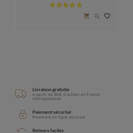
Prix
favorite_border
shopping_cart
favorite_border


Livraison gratuite
à partir de 80€ d'achats en France
métropolitaine
Paiement sécurisé
Paiement en ligne sécurisé
Retours faciles