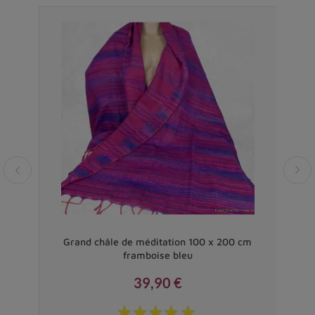
Vendu
00 x
Grand châle de méditation 100 x 200 cm
C
framboise bleu
39,90 €
Prix