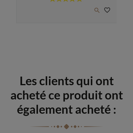
favorite_border
favorite_border


Les clients qui ont
acheté ce produit ont
également acheté :