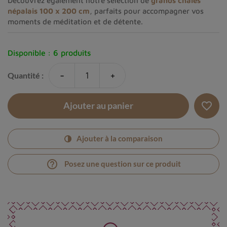
Découvrez également notre sélection de
grands châles
népalais 100 x 200 cm
, parfaits pour accompagner vos
moments de méditation et de détente.
Disponible :
6 produits
-
+
Quantité :
favorite_border
Ajouter au panier
Ajouter à la comparaison
help_outline
Posez une question sur ce produit