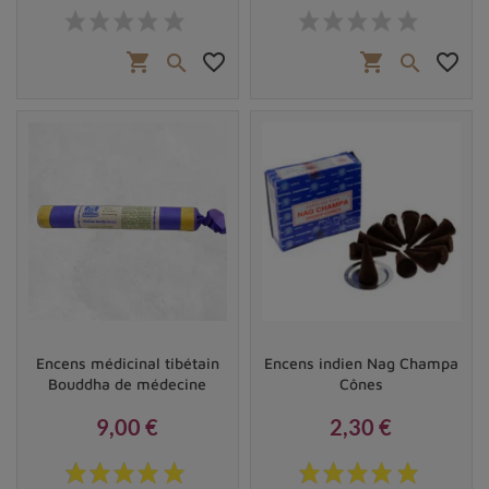
Prix
Prix
shopping_cart
favorite_border
shopping_cart
favorite_border


Encens médicinal tibétain
Encens indien Nag Champa
Bouddha de médecine
Cônes
9,00 €
2,30 €
Prix
Prix