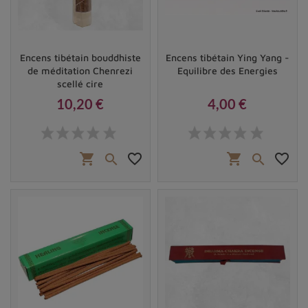
Encens tibétain bouddhiste
Encens tibétain Ying Yang -
de méditation Chenrezi
Equilibre des Energies
scellé cire
10,20 €
4,00 €
Prix
Prix
shopping_cart
favorite_border
shopping_cart
favorite_border

