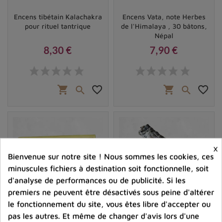
Encens tibétain Kalachakra
Encens Vata, note Herbes
pour rituel tantrique
de l'Himalaya , 30 bâtons,
Népal
8,30 €
7,90 €
Prix
Prix
shopping_cart
favorite_border
shopping_cart
favorite_border


×
Bienvenue sur notre site ! Nous sommes les cookies, ces
minuscules fichiers à destination soit fonctionnelle, soit
d'analyse de performances ou de publicité. Si les
premiers ne peuvent être désactivés sous peine d'altérer
le fonctionnement du site, vous êtes libre d'accepter ou
pas les autres. Et même de changer d'avis lors d'une