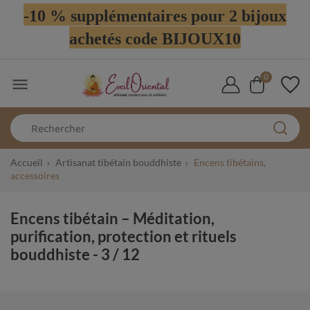
-10 % supplémentaires pour 2 bijoux
achetés code BIJOUX10
0

Accueil
Artisanat tibétain bouddhiste
Encens tibétains,
accessoires
Encens tibétain – Méditation,
purification, protection et rituels
bouddhiste
- 3 / 12