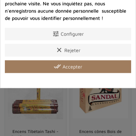
Encens Pitta, note Herbes
Encens fagot Sauge
prochaine visite. Ne vous inquiétez pas, nous
de l'Himalaya , 30 bâtons,
Indienne pour purification
n'enregistrons aucune donnée personnelle susceptible
Népal
de pouvoir vous identifier personnellement !
7,90 €
5,80 €
Prix
Prix
tune
Configurer
shopping_cart
favorite_border
shopping_cart
favorite_border


clear
Rejeter
done_all
Accepter
Encens Tibétain Tashi -
Encens cônes Bois de