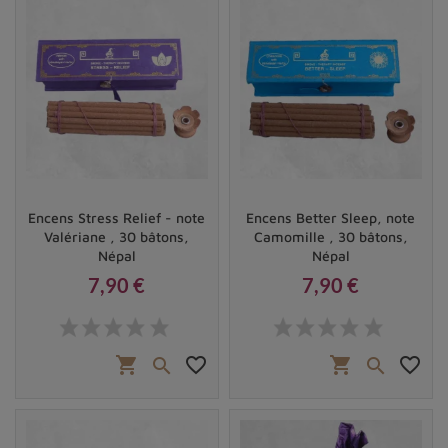
Encens Stress Relief - note
Encens Better Sleep, note
Valériane , 30 bâtons,
Camomille , 30 bâtons,
Népal
Népal
7,90 €
7,90 €
Prix
Prix
shopping_cart
favorite_border
shopping_cart
favorite_border

