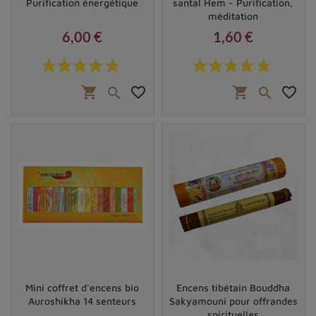
Purification énergétique
santal Hem - Purification,
méditation
6,00 €
1,60 €
Prix
Prix
shopping_cart
favorite_border
shopping_cart
favorite_border


Mini coffret d'encens bio
Encens tibétain Bouddha
Auroshikha 14 senteurs
Sakyamouni pour offrandes
spirituelles