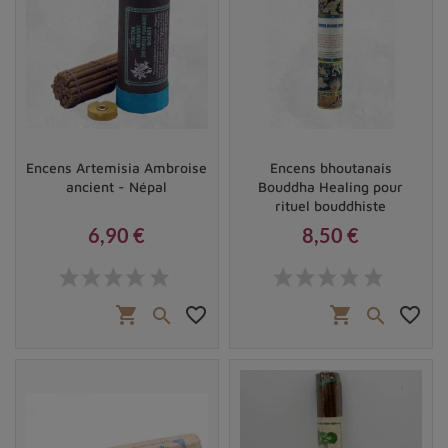
Encens Artemisia Ambroise
Encens bhoutanais
ancient - Népal
Bouddha Healing pour
rituel bouddhiste
6,90 €
8,50 €
Prix
Prix
shopping_cart
favorite_border
shopping_cart
favorite_border

