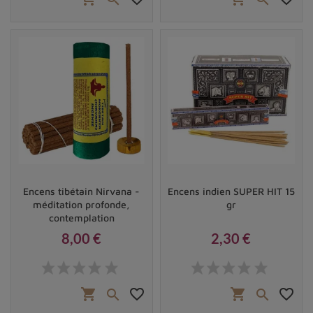
Encens tibétain Nirvana -
Encens indien SUPER HIT 15
méditation profonde,
gr
contemplation
8,00 €
2,30 €
Prix
Prix
shopping_cart
favorite_border
shopping_cart
favorite_border

