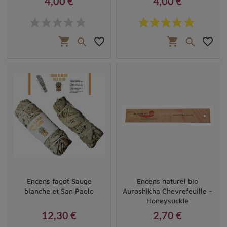
4,00 €
4,00 €
Prix
Prix
shopping_cart
favorite_border
shopping_cart
favorite_border


Encens fagot Sauge
Encens naturel bio
blanche et San Paolo
Auroshikha Chevrefeuille -
Honeysuckle
12,30 €
2,70 €