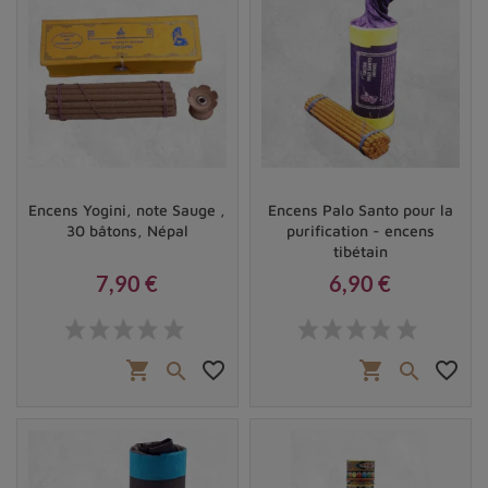
Encens Yogini, note Sauge ,
Encens Palo Santo pour la
30 bâtons, Népal
purification - encens
tibétain
7,90 €
6,90 €
Prix
Prix
shopping_cart
favorite_border
shopping_cart
favorite_border

