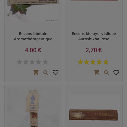
Encens tibétain
Encens bio ayurvédique
Aromathérapeutique
Auroshikha Rose
4,00 €
2,70 €
Prix
Prix
shopping_cart
favorite_border
shopping_cart
favorite_border

