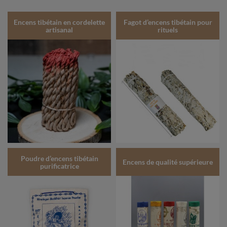
Encens tibétain en cordelette
Fagot d’encens tibétain pour
artisanal
rituels
Poudre d’encens tibétain
Encens de qualité supérieure
purificatrice