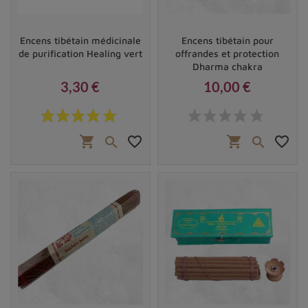
Encens tibétain médicinale
Encens tibétain pour
de purification Healing vert
offrandes et protection
Dharma chakra
3,30 €
10,00 €
Prix
Prix
shopping_cart
favorite_border
shopping_cart
favorite_border

