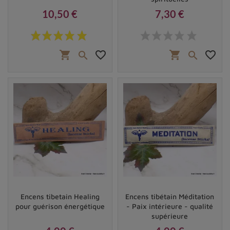
10,50 €
7,30 €
Prix
Prix
shopping_cart
favorite_border
shopping_cart
favorite_border


Encens tibetain Healing
Encens tibétain Méditation
pour guérison énergétique
- Paix intérieure - qualité
supérieure