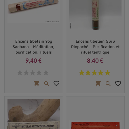
Encens tibétain Yog
Encens tibétain Guru
Sadhana - Méditation,
Rinpoché - Purification et
purification, rituels
rituel tantrique
9,40 €
8,40 €
Prix
Prix
shopping_cart
favorite_border
shopping_cart
favorite_border

