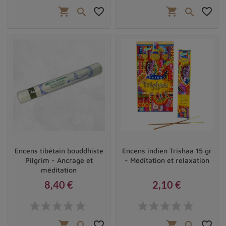
shopping_cart
favorite_border
shopping_cart
favorite_border


Encens tibétain bouddhiste
Encens indien Trishaa 15 gr
Pilgrim - Ancrage et
- Méditation et relaxation
méditation
8,40 €
2,10 €
Prix
Prix
shopping_cart
favorite_border
shopping_cart
favorite_border

