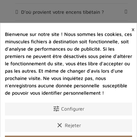
D’où provient votre encens tibétain ?
×
Est‑ce que l’encens tibétain est sans danger
Bienvenue sur notre site ! Nous sommes les cookies, ces
pour la maison ?
minuscules fichiers à destination soit fonctionnelle, soit
d'analyse de performances ou de publicité. Si les
Pourquoi certains bâtons sont irréguliers ou
premiers ne peuvent être désactivés sous peine d'altérer
épais ?
le fonctionnement du site, vous êtes libre d'accepter ou
pas les autres. Et même de changer d'avis lors d'une
Quelle différence entre l'encens tibétain et
prochaine visite. Ne vous inquiétez pas, nous
bhoutanais ?
n'enregistrons aucune donnée personnelle susceptible
de pouvoir vous identifier personnellement !
L’encens tibétain laisse‑t‑il une odeur forte ?
tune
Configurer
Comment conserver mon encens tibétain ?
clear
Rejeter
Quel encens choisir pour la méditation ?