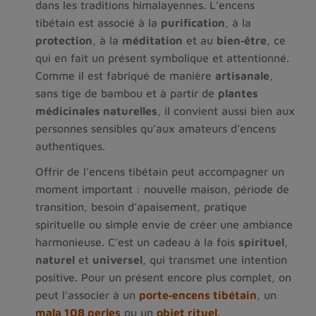
dans les traditions himalayennes. L’encens 
tibétain est associé à la 
purification
, à la 
protection
, à la 
méditation
 et au 
bien‑être
, ce 
qui en fait un présent symbolique et attentionné. 
Comme il est fabriqué de manière 
artisanale
, 
sans tige de bambou et à partir de 
plantes 
médicinales naturelles
, il convient aussi bien aux 
personnes sensibles qu’aux amateurs d’encens 
authentiques.
Offrir de l’encens tibétain peut accompagner un 
moment important : nouvelle maison, période de 
transition, besoin d’apaisement, pratique 
spirituelle ou simple envie de créer une ambiance 
harmonieuse. C’est un cadeau à la fois 
spirituel
, 
naturel
 et 
universel
, qui transmet une intention 
positive. Pour un présent encore plus complet, on 
peut l’associer à un 
porte‑encens tibétain
, un 
mala 108 perles
 ou un 
objet rituel
.