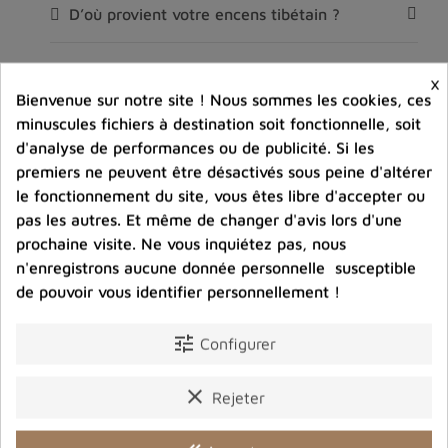
D’où provient votre encens tibétain ?
Est‑ce que l’encens tibétain est sans danger
×
pour la maison ?
Bienvenue sur notre site ! Nous sommes les cookies, ces
minuscules fichiers à destination soit fonctionnelle, soit
Pourquoi certains bâtons sont irréguliers ou
d'analyse de performances ou de publicité. Si les
épais ?
premiers ne peuvent être désactivés sous peine d'altérer
le fonctionnement du site, vous êtes libre d'accepter ou
pas les autres. Et même de changer d'avis lors d'une
Quelle différence entre l'encens tibétain et
bhoutanais ?
prochaine visite. Ne vous inquiétez pas, nous
n'enregistrons aucune donnée personnelle susceptible
de pouvoir vous identifier personnellement !
L’encens tibétain laisse‑t‑il une odeur forte ?
tune
Configurer
Comment conserver mon encens tibétain ?
clear
Rejeter
Quel encens choisir pour la méditation ?