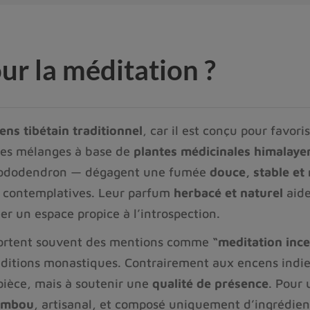
ur la méditation ?
ens tibétain traditionnel
, car il est conçu pour favorise
 Les mélanges à base de 
plantes médicinales himalaye
 rhododendron — dégagent une fumée 
douce, stable et 
 contemplatives. Leur parfum 
herbacé et naturel
 aide
éer un espace propice à l’introspection.
 portent souvent des mentions comme 
“meditation inc
raditions monastiques. Contrairement aux encens indie
ièce, mais à soutenir une 
qualité de présence
. Pour 
bambou
, artisanal, et composé uniquement d’ingrédient