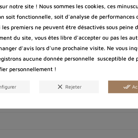
ur notre site ! Nous sommes les cookies, ces minuscul
on soit fonctionnelle, soit d'analyse de performances 
Si les premiers ne peuvent être désactivés sous peine d
ent du site, vous êtes libre d'accepter ou pas les aut
nger d'avis lors d'une prochaine visite. Ne vous inq
la maison ?
egistrons aucune donnée personnelle susceptible de 
fier personnellement !
?
clear
done_all
nais ?
figurer
Rejeter
Ac