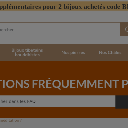
pplémentaires pour 2 bijoux achetés code
Bijoux tibetains
Nos pierres
Nos Châles
bouddhistes
TIONS FRÉQUEMMENT P
 méditation ?