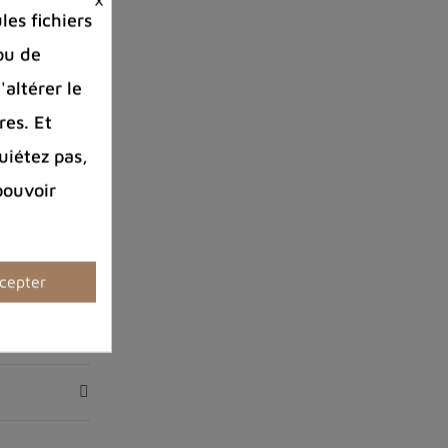
es fichiers
ou de
'altérer le
res. Et
uiétez pas,
pouvoir
cepter