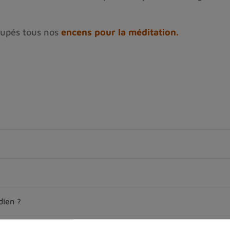
upés tous nos 
encens pour la méditation.
dien ?
 ?