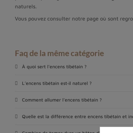
naturels.
Vous pouvez consulter notre page où sont regro
Faq de la même catégorie
À quoi sert l’encens tibétain ?
L’encens tibétain est‑il naturel ?
Comment allumer l’encens tibétain ?
Quelle est la différence entre encens tibétain et in
Combien de temps dure un bâton d’encens tibétain