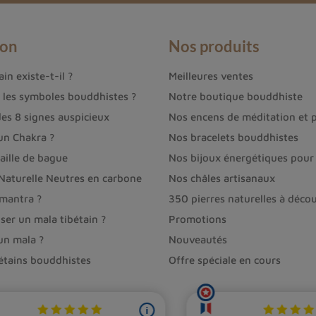
ion
Nos produits
in existe-t-il ?
Meilleures ventes
t les symboles bouddhistes ?
Notre boutique bouddhiste
des 8 signes auspicieux
Nos encens de méditation et p
un Chakra ?
Nos bracelets bouddhistes
aille de bague
Nos bijoux énergétiques pour 
 Naturelle Neutres en carbone
Nos châles artisanaux
 mantra ?
350 pierres naturelles à décou
ser un mala tibétain ?
Promotions
un mala ?
Nouveautés
bétains bouddhistes
Offre spéciale en cours