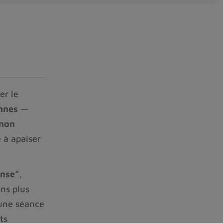
r le 
nnes
 — 
non 
 à apaiser 
ense”
, 
ns plus 
une séance 
s 