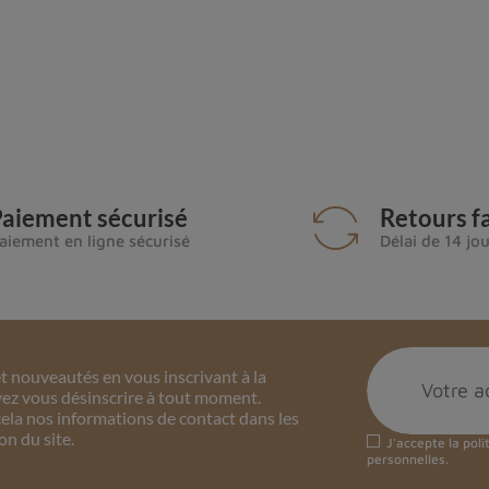
aiement sécurisé
Retours fa
aiement en ligne sécurisé
Délai de 14 jo
 nouveautés en vous inscrivant à la
ez vous désinscrire à tout moment.
ela nos informations de contact dans les
on du site.
J'accepte la
poli
personnelles.