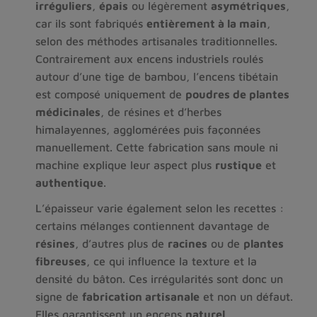
irréguliers
, 
épais
 ou légèrement 
asymétriques
, 
car ils sont fabriqués 
entièrement à la main
, 
selon des méthodes artisanales traditionnelles. 
Contrairement aux encens industriels roulés 
autour d’une tige de bambou, l’encens tibétain 
est composé uniquement de 
poudres de plantes 
médicinales
, de résines et d’herbes 
himalayennes, agglomérées puis façonnées 
manuellement. Cette fabrication sans moule ni 
machine explique leur aspect plus 
rustique
 et 
authentique
.
L’épaisseur varie également selon les recettes : 
certains mélanges contiennent davantage de 
résines
, d’autres plus de 
racines
 ou de 
plantes 
fibreuses
, ce qui influence la texture et la 
densité du bâton. Ces irrégularités sont donc un 
signe de 
fabrication artisanale
 et non un défaut. 
Elles garantissent un encens 
naturel
, 