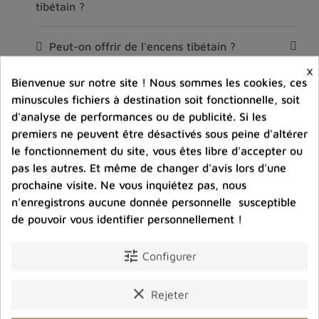
tibétain ?
Peut-on offrir de l'encens tibétain ?
×
Bienvenue sur notre site ! Nous sommes les cookies, ces
D’où provient votre encens tibétain ?
minuscules fichiers à destination soit fonctionnelle, soit
d'analyse de performances ou de publicité. Si les
Est‑ce que l’encens tibétain est sans danger
premiers ne peuvent être désactivés sous peine d'altérer
pour la maison ?
le fonctionnement du site, vous êtes libre d'accepter ou
pas les autres. Et même de changer d'avis lors d'une
Quelle différence entre l'encens tibétain et
prochaine visite. Ne vous inquiétez pas, nous
bhoutanais ?
n'enregistrons aucune donnée personnelle susceptible
de pouvoir vous identifier personnellement !
L’encens tibétain laisse‑t‑il une odeur forte ?
tune
Configurer
Comment conserver mon encens tibétain ?
clear
Rejeter
Quel encens choisir pour la méditation ?