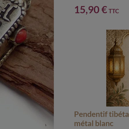
15,90 €
TTC
Pendentif tibét
métal blanc