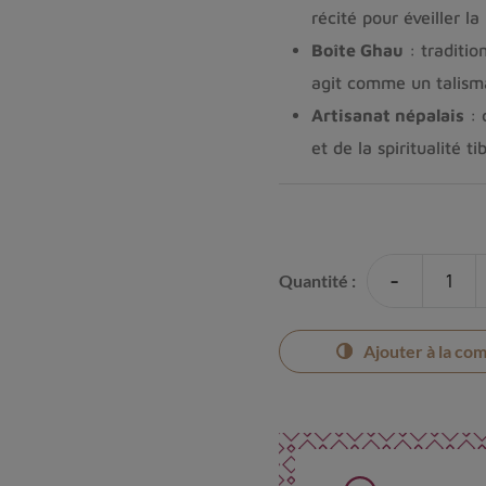
récité pour éveiller la
Boîte Ghau
: traditio
agit comme un talism
Artisanat népalais
: 
et de la spiritualité ti
-
Quantité :
Ajouter à la co