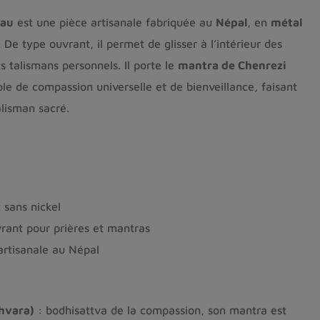
hau
est une pièce artisanale fabriquée au
Népal
, en
métal
. De type ouvrant, il permet de glisser à l’intérieur des
s talismans personnels. Il porte le
mantra de Chenrezi
le de compassion universelle et de bienveillance, faisant
alisman sacré.
 sans nickel
vrant pour prières et mantras
artisanale au Népal
hvara)
: bodhisattva de la compassion, son mantra est