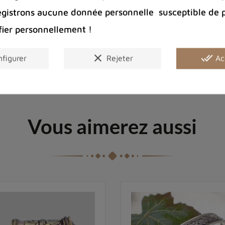
Couleur
egistrons aucune donnée personnelle susceptible de 
Genre
fier personnellement !
clear
done_all
figurer
Rejeter
Ac
Vous aimerez aussi