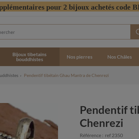
pplémentaires pour 2 bijoux achetés code
Bijoux tibetains
Nos pierres
Nos Châles
bouddhistes
ouddhistes
Pendentif tibétain Ghau Mantra de Chenrezi
Pendentif t
Chenrezi
Référence :
ref 2350