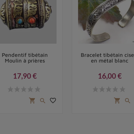
Pendentif tibétain
Bracelet tibétain cise
Moulin à prières
en métal blanc
17,90 €
16,00 €
Prix
Prix
favorite_border
shopping_cart
shopping_cart

