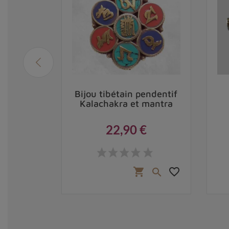
ain tube
Bijou tibétain pendentif
e
Kalachakra et mantra
22,90 €
Prix
,50 €
favorite_border
favorite_border
shopping_cart

