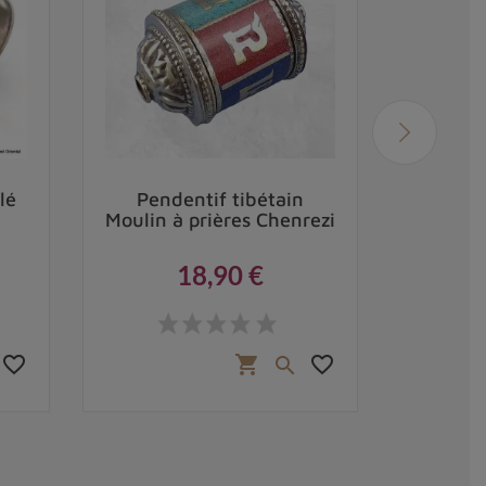
lé
Pendentif tibétain
Bijou t
Moulin à prières Chenrezi
d
18,90 €
Prix
favorite_border
favorite_border
shopping_cart
