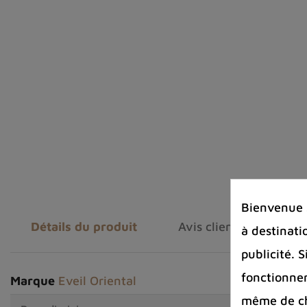
Bienvenue s
Détails du produit
Avis clients
à destinati
publicité. 
fonctionnem
Marque
Eveil Oriental
même de cha