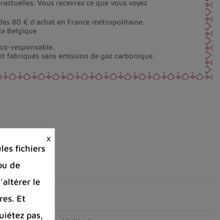
ractuelles. Vous recevrez ce que vous voyez
dès 80 € d’achat en France métropolitaine.
la Belgique
éco-responsable.
nt fabriqués sans émission de gaz carbonique
×
es fichiers
ou de
'altérer le
res. Et
uiétez pas,