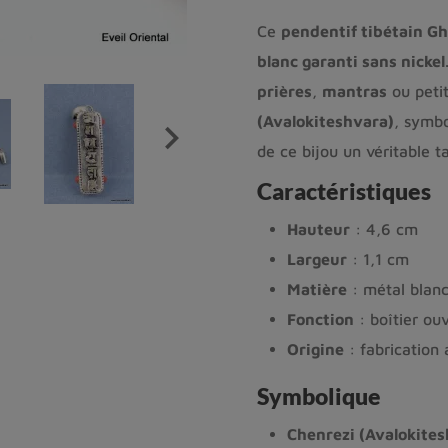
Ce
pendentif tibétain G
blanc garanti sans nickel
prières
,
mantras
ou petit
(Avalokiteshvara)
, symbo

de ce bijou un véritable t
Caractéristiques
Hauteur
: 4,6 cm
Largeur
: 1,1 cm
Matière
: métal blanc
Fonction
: boîtier ou
Origine
: fabrication 
Symbolique
Chenrezi (Avalokites