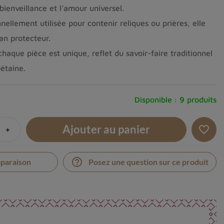
 bienveillance et l’amour universel.
nnellement utilisée pour contenir reliques ou prières, elle
an protecteur.
chaque pièce est unique, reflet du savoir-faire traditionnel
bétaine.
Disponible :
9 produits
Ajouter au panier
+
favorite_border
help_outline
mparaison
Posez une question sur ce produit