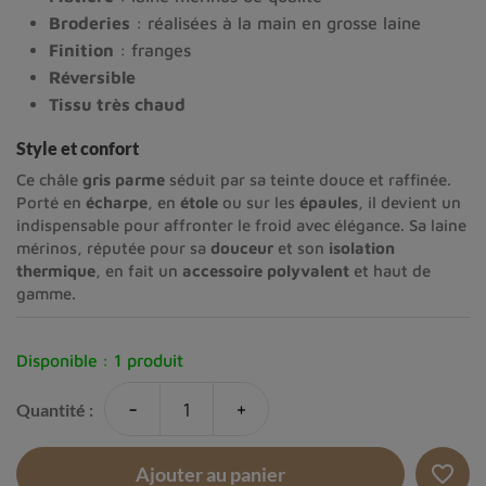
Broderies
: réalisées à la main en grosse laine
Finition
: franges
Réversible
Tissu très chaud
Style et confort
Ce châle
gris parme
séduit par sa teinte douce et raffinée.
Porté en
écharpe
, en
étole
ou sur les
épaules
, il devient un
indispensable pour affronter le froid avec élégance. Sa laine
mérinos, réputée pour sa
douceur
et son
isolation
thermique
, en fait un
accessoire polyvalent
et haut de
gamme.
Disponible :
1 produit
-
+
Quantité :
favorite_border
Ajouter au panier