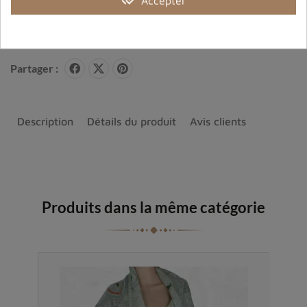
Accepter
Bijoux argent fabriqués sans émission de gaz
carbonique
Partager :
Description
Détails du produit
Avis clients
Produits dans la même catégorie