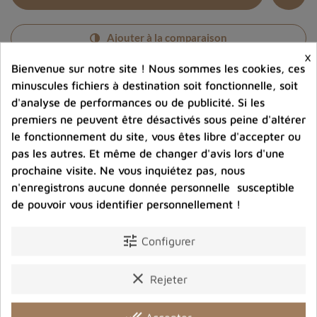
Ajouter à la comparaison
×
Bienvenue sur notre site ! Nous sommes les cookies, ces
help_outline
Posez une question sur ce produit
minuscules fichiers à destination soit fonctionnelle, soit
d'analyse de performances ou de publicité. Si les
premiers ne peuvent être désactivés sous peine d'altérer
le fonctionnement du site, vous êtes libre d'accepter ou
pas les autres. Et même de changer d'avis lors d'une
prochaine visite. Ne vous inquiétez pas, nous
n'enregistrons aucune donnée personnelle susceptible
Photos contractuelles. Vous recevrez ce que vous
voyez
de pouvoir vous identifier personnellement !
tune
Configurer
Port offert dès 80 € d’achat en France métropolitaine.
100 € pour la Belgique
clear
Rejeter
Entreprise éco-responsable.
done_all