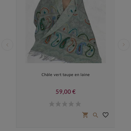
leurs
Châle vert taupe en laine
Gran
59,00 €
Prix
€
favorite_border
shopping_cart
favorite_border

