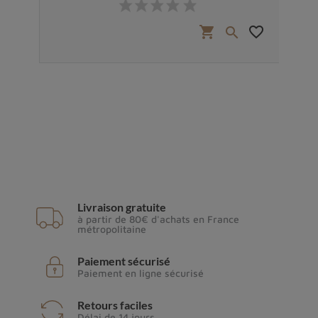
favorite_border
shopping_cart
favorite_border


Livraison gratuite
à partir de 80€ d'achats en France
métropolitaine
Paiement sécurisé
Paiement en ligne sécurisé
Retours faciles
Délai de 14 jours