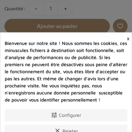
-
+
Quantité :
favorite_border
Ajouter au panier
×
Bienvenue sur notre site ! Nous sommes les cookies, ces
Ajouter à la comparaison
minuscules fichiers à destination soit fonctionnelle, soit
d'analyse de performances ou de publicité. Si les
help_outline
Posez une question sur ce produit
premiers ne peuvent être désactivés sous peine d'altérer
le fonctionnement du site, vous êtes libre d'accepter ou
pas les autres. Et même de changer d'avis lors d'une
prochaine visite. Ne vous inquiétez pas, nous
n'enregistrons aucune donnée personnelle susceptible
de pouvoir vous identifier personnellement !
Photos contractuelles. Vous recevrez ce que vous
voyez
tune
Configurer
clear
Rejeter