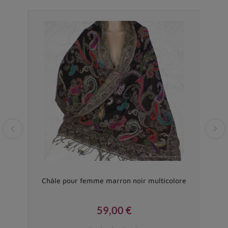
 fine
Châle pour femme marron noir multicolore
Gran
59,00 €
Prix