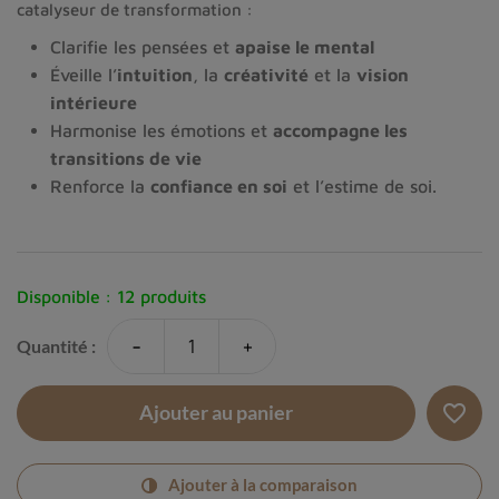
catalyseur de transformation :
Clarifie les pensées et
apaise le mental
Éveille l’
intuition
, la
créativité
et la
vision
intérieure
Harmonise les émotions et
accompagne les
transitions de vie
Renforce la
confiance en soi
et l’estime de soi.
Disponible :
12 produits
-
+
Quantité :
favorite_border
Ajouter au panier
Ajouter à la comparaison