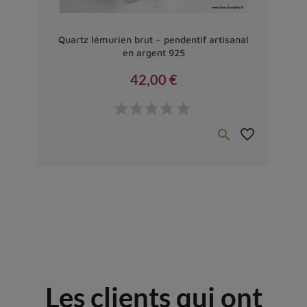
Vendu
ent
Quartz lémurien brut – pendentif artisanal
Pe
en argent 925
42,00 €
Prix
favorite_border
favorite_border


Les clients qui ont