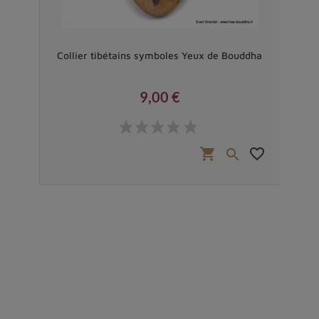
ue
Collier tibétains symboles Yeux de Bouddha
Boucl
9,00 €
Prix
favorite_border
shopping_cart
favorite_border

