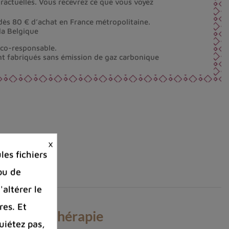
ractuelles. Vous recevrez ce que vous voyez
dès 80 € d’achat en France métropolitaine.
la Belgique
éco-responsable.
nt fabriqués sans émission de gaz carbonique
×
es fichiers
ou de
'altérer le
res. Et
t la lithothérapie
uiétez pas,