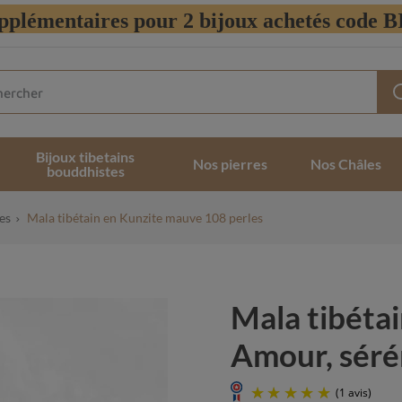
pplémentaires pour 2 bijoux achetés code
Bijoux tibetains
Nos pierres
Nos Châles
bouddhistes
es
Mala tibétain en Kunzite mauve 108 perles
Mala tibéta
Amour, sérén