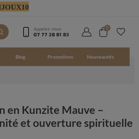
 BIJOUX10
0
Appelez-nous
07 77 28 81 83
Blog
Promotions
Nouveautés
in en Kunzite Mauve –
ité et ouverture spirituelle