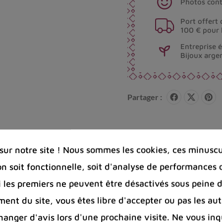
Photos cont
Port offert 
100 € pour 
Entreprise 
Bijoux arge
Partager :
ur notre site ! Nous sommes les cookies, ces minuscul
 clients
on soit fonctionnelle, soit d'analyse de performances 
Si les premiers ne peuvent être désactivés sous peine d
ent du site, vous êtes libre d'accepter ou pas les aut
ibétains en kunzite pour la méditation e
nger d'avis lors d'une prochaine visite. Ne vous inq