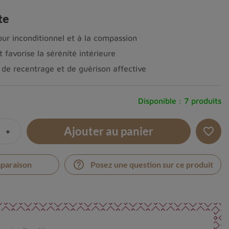
te
ur inconditionnel et à la compassion
 favorise la sérénité intérieure
s de recentrage et de guérison affective
Disponible :
7 produits
Ajouter au panier
+
favorite_border
help_outline
mparaison
Posez une question sur ce produit