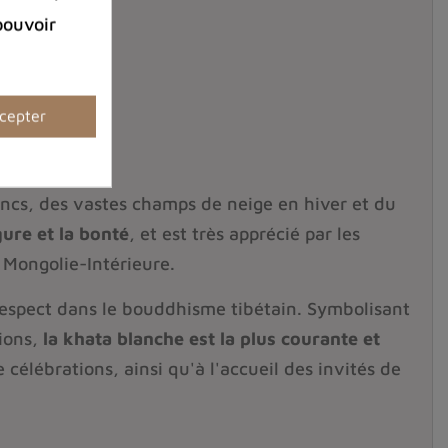
pouvoir
cepter
ancs, des vastes champs de neige en hiver et du
gure et la bonté
, et est très apprécié par les
 Mongolie-Intérieure.
 respect dans le bouddhisme tibétain. Symbolisant
tions,
la khata blanche est la plus courante et
e célébrations, ainsi qu'à l'accueil des invités de