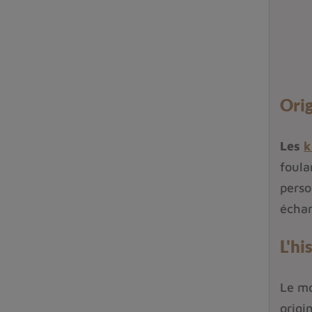
Orig
Les
k
foula
perso
échar
L'hi
Le mo
origi