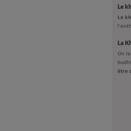
Le k
Le kh
l'ent
La K
On la
bodhi
être 