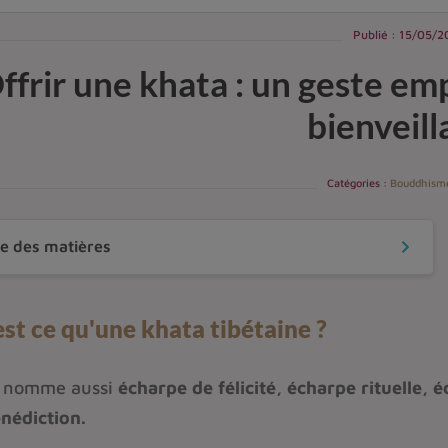
Publié : 15/05/
ffrir une khata : un geste emp
bienveil
Catégories :
Bouddhisme
keyboard_arrow_down
le des matières
st ce qu'une khata tibétaine ?
a nomme aussi
écharpe de félicité, écharpe rituelle, 
nédiction.