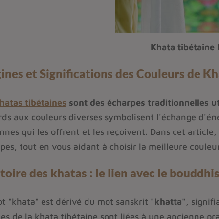
Khata tibétaine
ines et Significations des Couleurs de K
hatas tibétaines
sont des écharpes traditionnelles u
rds aux couleurs diverses symbolisent l'échange d'éner
nnes qui les offrent et les reçoivent. Dans cet article
pes, tout en vous aidant à choisir la meilleure coule
stoire des khatas : le lien avec le bouddh
t "khata" est dérivé du mot sanskrit
"khatta"
, signif
nes de la khata tibétaine sont liées à une ancienne pr