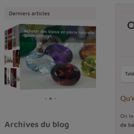
Derniers articles
O
Acheter des bijoux en pierre naturelle :
La Nuumite du Groenland, ses vertus,
Comprendre les objets rituels
guide complet
guide complet
bouddhistes : usages, traditions et
Comment reconnaître un mala tibétain
authentique ?
distinctions
Tab
Qu'e
On l
Archives du blog
de bé