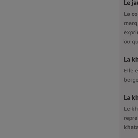
Le ja
La co
marqu
expr
ou qu
La k
Elle 
berge
La k
Le kh
repré
khata