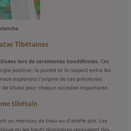
 blanche
hatas Tibétaines
tilisées lors de cérémonies bouddhistes
. Ces
gie positive, la pureté et le respect entre les
, nous explorons l'origine de ces précieuses
ur de khata pour chaque occasion importante.
isme tibétain
iant un morceau de tissu ou d'étoffe plié. Les
atique où les hauts dignitaires recevaient des