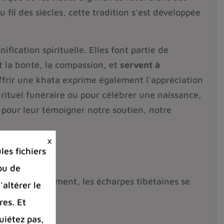
il des siècles, cette tradition s'est développée
ification spirituelle. Elles font partie de
t la bonté, la compassion, et
servent à
ffrir une khata exprime également l'appréciation
 rituel funéraire ou pour célébrer une naissance,
 pour leur témoigner notre soutien, notre
×
es fichiers
ou de
ique. Généralement, les écharpes tibétaines se
'altérer le
res. Et
uiétez pas,