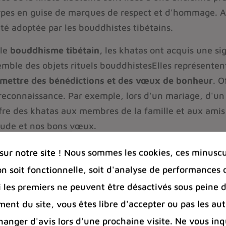
pes en guise de marques de respect et d'hommage. Au f
été adoptée par les bouddhistes tibétains.
le
bouddhisme tibétain,
les khatas ont acquis une sign
emble des objets rituels bouddhistesElles représenten
mettre des bénédictions et des vœux de bonheur
. O
 reconnaissance. Par exemple, lors d'un mariage, d'un
fre des khatas aux membres de la famille et aux amis
tude et nos bons vœux.
différentes couleurs de khatas
ur notre site ! Nous sommes les cookies, ces minuscul
on soit fonctionnelle, soit d'analyse de performances 
uleur d'une khata peut avoir une signification spécif
Si les premiers ne peuvent être désactivés sous peine d
nent en cinq couleurs principales :
ent du site, vous êtes libre d'accepter ou pas les aut
Blanc
nger d'avis lors d'une prochaine visite. Ne vous inq