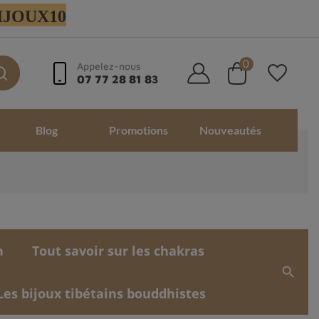
 BIJOUX10
0
Appelez-nous
07 77 28 81 83
Blog
Promotions
Nouveautés
n
Tout savoir sur les chakras
search
Les bijoux tibétains bouddhistes