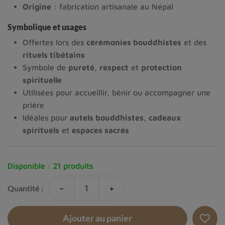
Origine
: fabrication artisanale au Népal
Symbolique et usages
Offertes lors des
cérémonies bouddhistes
et des
rituels tibétains
Symbole de
pureté
,
respect
et
protection
spirituelle
Utilisées pour accueillir, bénir ou accompagner une
prière
Idéales pour
autels bouddhistes
,
cadeaux
spirituels
et
espaces sacrés
Disponible :
21 produits
-
+
Quantité :
favorite_border
Ajouter au panier