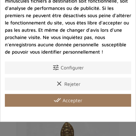
minuscules fichiers à destination soit fonctionnelle, soit
carbonique
d'analyse de performances ou de publicité. Si les
premiers ne peuvent être désactivés sous peine d'altérer
le fonctionnement du site, vous êtes libre d'accepter ou
Partager :
pas les autres. Et même de changer d'avis lors d'une
prochaine visite. Ne vous inquiétez pas, nous
n'enregistrons aucune donnée personnelle susceptible
de pouvoir vous identifier personnellement !
Description
Détails du produit
Avis clients
tune
Configurer
clear
Rejeter
Produits dans la même catégorie
done_all
Accepter