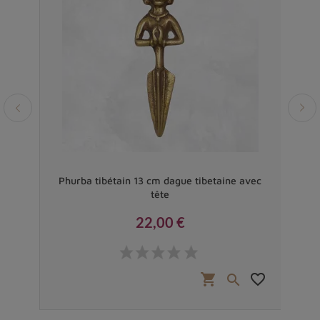
le 14
Phurba tibétain 13 cm dague tibetaine avec
C
tête
22,00 €
Prix
favorite_border
shopping_cart
favorite_border

