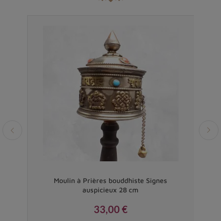
al
Moulin à Prières bouddhiste Signes
Moul
auspicieux 28 cm
33,00 €