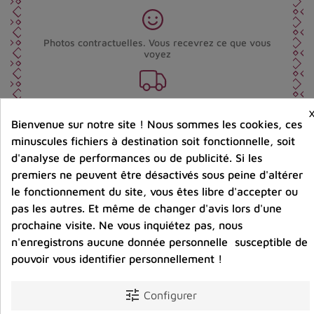
Photos contractuelles. Vous recevrez ce que vous
voyez
Port offert dès 80 € d’achat en France métropolitaine.
100 € pour la Belgique
Bienvenue sur notre site ! Nous sommes les cookies, ces
minuscules fichiers à destination soit fonctionnelle, soit
d'analyse de performances ou de publicité. Si les
Entreprise éco-responsable.
Bijoux argent fabriqués sans émission de gaz
premiers ne peuvent être désactivés sous peine d'altérer
carbonique
le fonctionnement du site, vous êtes libre d'accepter ou
pas les autres. Et même de changer d'avis lors d'une
prochaine visite. Ne vous inquiétez pas, nous
Partager :
n'enregistrons aucune donnée personnelle susceptible de
pouvoir vous identifier personnellement !
tune
Description
Détails du produit
Avis clients
Configurer