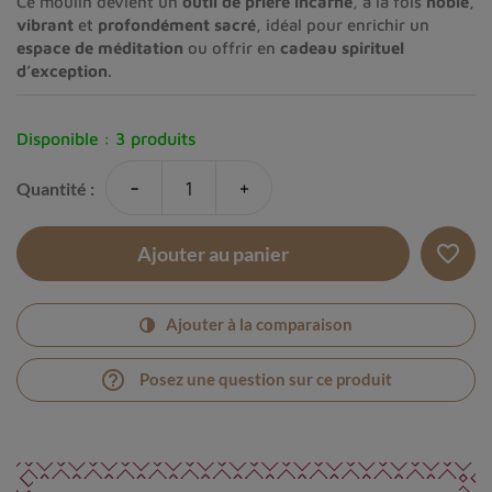
Ce moulin devient un
outil de prière incarné
, à la fois
noble
,
vibrant
et
profondément sacré
, idéal pour enrichir un
espace de méditation
ou offrir en
cadeau spirituel
d’exception
.
Disponible :
3 produits
-
+
Quantité :
favorite_border
Ajouter au panier
Ajouter à la comparaison
help_outline
Posez une question sur ce produit