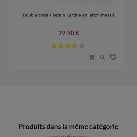
Double dorjé tibetain Kartika en laiton massif
Dou
19,90 €
Prix
favorite_border
shopping_cart
favorite_border

Produits dans la même catégorie