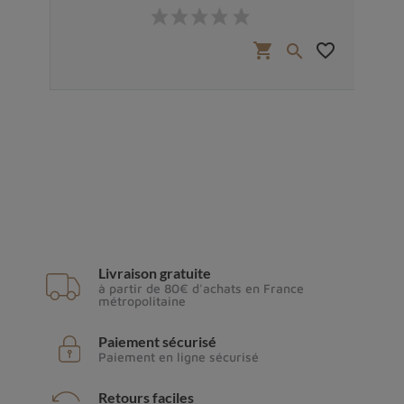
Prix
favorite_border
shopping_cart
favorite_border


Livraison gratuite
à partir de 80€ d'achats en France
métropolitaine
Paiement sécurisé
Paiement en ligne sécurisé
Retours faciles