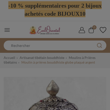
-10 % supplémentaires pour 2 bijoux
achetés code BIJOUX10
0

Accueil
Artisanat tibétain bouddhiste
Moulins à Prières
tibétains
Moulin à prières bouddhiste globe plaqué argent