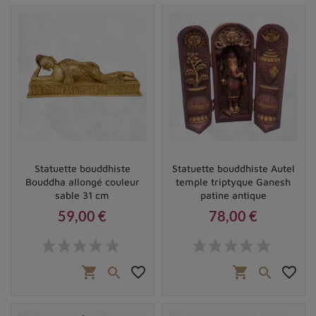
Statuette bouddhiste
Statuette bouddhiste Autel
Bouddha allongé couleur
temple triptyque Ganesh
sable 31 cm
patine antique
59,00 €
78,00 €
Prix
Prix
shopping_cart
favorite_border
shopping_cart
favorite_border

