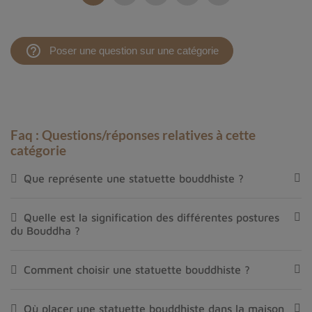
help_outline
Poser une question sur une catégorie
Faq : Questions/réponses relatives à cette
catégorie
Que représente une statuette bouddhiste ?
Quelle est la signification des différentes postures
du Bouddha ?
Comment choisir une statuette bouddhiste ?
Où placer une statuette bouddhiste dans la maison