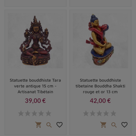
Statuette bouddhiste Tara
Statuette bouddhiste
verte antique 15 cm -
tibetaine Bouddha Shakti
Artisanat Tibétain
rouge et or 13 cm
39,00 €
42,00 €
Prix
Prix
shopping_cart
favorite_border
shopping_cart
favorite_border

