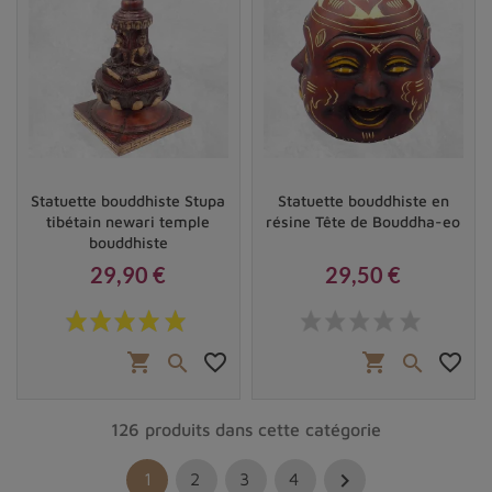
Statuette bouddhiste Stupa
Statuette bouddhiste en
tibétain newari temple
résine Tête de Bouddha-eo
bouddhiste
29,90 €
29,50 €
Prix
Prix
shopping_cart
favorite_border
shopping_cart
favorite_border


126 produits dans cette catégorie

1
2
3
4