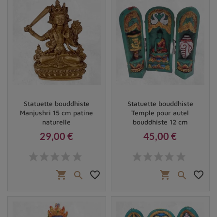
Statuette bouddhiste
Statuette bouddhiste
Manjushri 15 cm patine
Temple pour autel
naturelle
bouddhiste 12 cm
29,00 €
45,00 €
Prix
Prix
shopping_cart
favorite_border
shopping_cart
favorite_border

