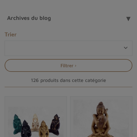
dans la pratique méditative ou rituelle.
Bouddha Shakyamuni – L’éveil originel
Archives du blog
Bouddha Shakyamuni
, figure centrale du bouddhisme,
incarne la
sagesse universelle
et la
libération de la
Trier
souffrance
. Représenté assis en méditation, les mains
en
mudra de l’enseignement
, il invite à la

contemplation intérieure
et à la
transmission du
Dharma
..
Placer sa statue sur un autel favorise la clarté
Filtrer
mentale et l’ancrage spirituel.
Tara verte – Compassion active et protection
126 produits dans cette catégorie
Tara verte
est la
mère de tous les Bouddhas
,
protectrice des êtres et guide dans les moments de peur
ou de transition. Sa posture dynamique, une jambe
déployée, symbolise l’
action compatissante
. Elle est
souvent invoquée pour la
guérison émotionnelle
et la
protection énergétique
.
Sa présence sur un autel
renforce la bienveillance et la sécurité vibratoire.