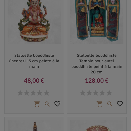
Statuette bouddhiste
Statuette bouddhiste
Chenrezi 15 cm peinte à la
Temple pour autel
main
bouddhiste peint à la main
20 cm
48,00 €
128,00 €
Prix
Prix
shopping_cart
favorite_border
shopping_cart
favorite_border

