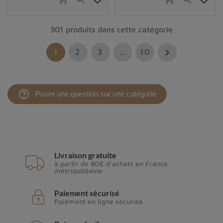
301 produits dans cette catégorie

1
2
3
…
10
help_outline
Poser une question sur une catégorie
Livraison gratuite
à partir de 80€ d'achats en France
métropolitaine
Paiement sécurisé
Paiement en ligne sécurisé