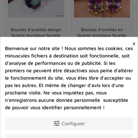
couleur et de brillance à chaque paire de boucles
d'oreilles.
D'autre part, l'argent 925 est un matériau polyvalent et
Boucles d'oreilles design
Boucles d'oreilles en
durable qui offre de nombreux avantages.
Il résiste à la
Quartz mystique facetté
Quartz mystique facetté
ternissure et aux rayures,
ce qui signifie que vos
×
bijoux resteront beaux et brillants même après plusieurs
53,00 €
42,00 €
Bienvenue sur notre site ! Nous sommes les cookies, ces
années d'utilisation. Par ailleurs, l'
argent est
minuscules fichiers à destination soit fonctionnelle, soit
Prix
Prix
hypoallergénique et convient donc à toutes les peaux,
d'analyse de performances ou de publicité. Si les
même sensibles.
premiers ne peuvent être désactivés sous peine d'altérer
shopping_cart
favorite_border
shopping_cart
favorite_border


le fonctionnement du site, vous êtes libre d'accepter ou
Enfin,
l'argent 925 est un excellent conducteur
pas les autres. Et même de changer d'avis lors d'une
d'énergie,
il n'est donc pas à négliger lorsqu'on veut
prochaine visite. Ne vous inquiétez pas, nous
profiter des
vertus des pierres naturelles
en même
n'enregistrons aucune donnée personnelle susceptible
temps que leur beauté.
de pouvoir vous identifier personnellement !
Des designs variés pour tous les goûts
Les
boucles d'oreilles en pierres naturelles et argent
tune
Configurer
925
sont disponibles dans une grande variété de styles
et de designs. Vous pouvez trouver des modèles simples