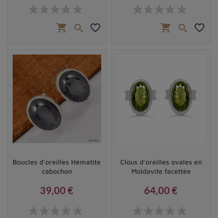
Prix
Prix
shopping_cart
favorite_border
shopping_cart
favorite_border


Boucles d'oreilles Hématite
Clous d'oreilles ovales en
cabochon
Moldavite facettée
39,00 €
64,00 €
Prix
Prix