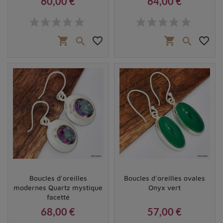
60,00 €
64,00 €
Prix
Prix
shopping_cart
favorite_border
shopping_cart
favorite_border


Boucles d'oreilles
Boucles d'oreilles ovales
modernes Quartz mystique
Onyx vert
facetté
68,00 €
57,00 €