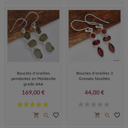
le cycle menstruel
Cependant, il est important de noter que ces bienfaits
ne remplacent pas un traitement médical
et doivent
être considérés comme un complément au suivi de votre
médecin.
Boucles d'oreilles
Boucles d'oreilles 3
pendantes en Moldavite
Grenats facettés
grade AAA
169,00 €
44,00 €
Prix
Prix
shopping_cart
favorite_border
shopping_cart
favorite_border

