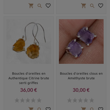
shopping_cart
favorite_border
shopping_cart
favorite_border


Boucles d'oreilles en
Boucles d'oreilles clous en
Authentique Citrine brute
Améthyste brute
serti griffes
36,00 €
30,00 €
Prix
Prix
shopping_cart
favorite_border
shopping_cart
favorite_border

