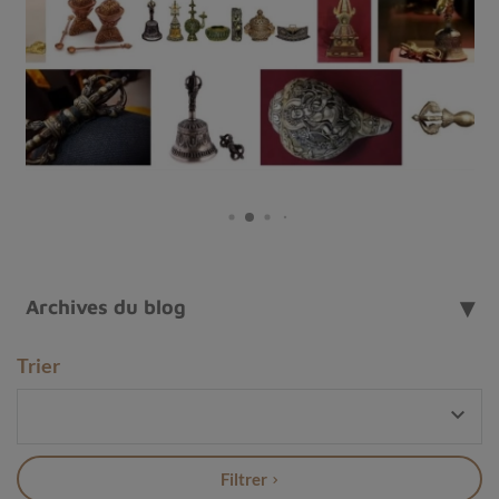
Archives du blog
Boucles d'oreilles Opale noire
Trier
Des boucles d'oreilles esthétiques et uniques

Les
pierres naturelles
offrent une grande variété de
couleurs, de formes et de textures, ce qui permet de
Filtrer