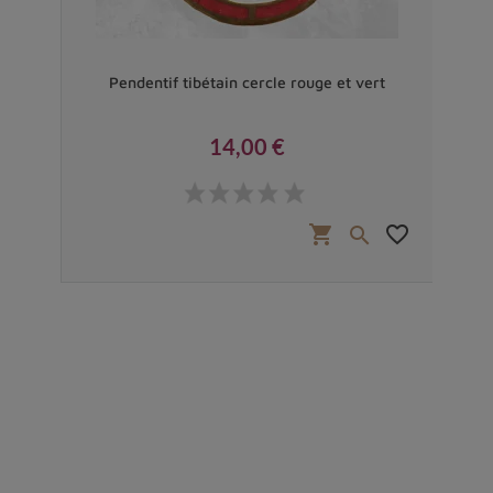
e en
Pendentif tibétain cercle rouge et vert
Bij
14,00 €
Prix
favorite_border
shopping_cart
favorite_border

