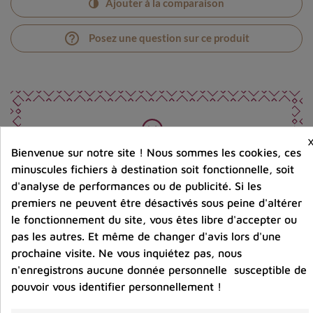
Ajouter à la comparaison
help_outline
Posez une question sur ce produit
Bienvenue sur notre site ! Nous sommes les cookies, ces
Photos contractuelles. Vous recevrez ce que vous
voyez
minuscules fichiers à destination soit fonctionnelle, soit
d'analyse de performances ou de publicité. Si les
premiers ne peuvent être désactivés sous peine d'altérer
Port offert dès 80 € d’achat en France métropolitaine.
le fonctionnement du site, vous êtes libre d'accepter ou
100 € pour la Belgique
pas les autres. Et même de changer d'avis lors d'une
prochaine visite. Ne vous inquiétez pas, nous
Entreprise éco-responsable.
n'enregistrons aucune donnée personnelle susceptible de
Bijoux argent fabriqués sans émission de gaz
pouvoir vous identifier personnellement !
carbonique