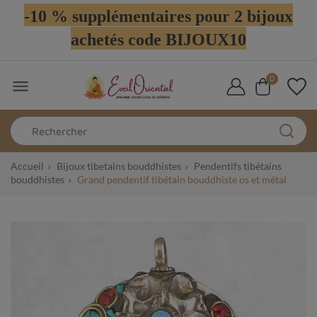
-10 % supplémentaires pour 2 bijoux
achetés code BIJOUX10
0

Accueil
Bijoux tibetains bouddhistes
Pendentifs tibétains
bouddhistes
Grand pendentif tibétain bouddhiste os et métal