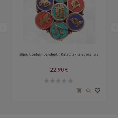
Bijou tibétain pendentif Kalachakra et mantra
22,90 €
Prix
favorite_border
shopping_cart
favorite_border
