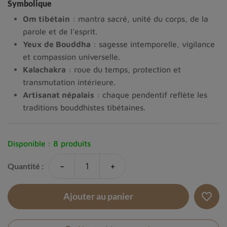
Symbolique
Om tibétain
: mantra sacré, unité du corps, de la
parole et de l’esprit.
Yeux de Bouddha
: sagesse intemporelle, vigilance
et compassion universelle.
Kalachakra
: roue du temps, protection et
transmutation intérieure.
Artisanat népalais
: chaque pendentif reflète les
traditions bouddhistes tibétaines.
Disponible :
8 produits
-
+
Quantité :
favorite_border
Ajouter au panier