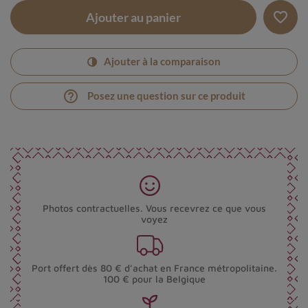
favorite_border
Ajouter au panier
Ajouter à la comparaison
help_outline
Posez une question sur ce produit
Photos contractuelles. Vous recevrez ce que vous
voyez
Port offert dès 80 € d’achat en France métropolitaine.
100 € pour la Belgique