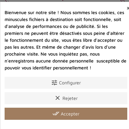
Entreprise éco-responsable.
Bijoux argent fabriqués sans émission de gaz
Bienvenue sur notre site ! Nous sommes les cookies, ces
carbonique
minuscules fichiers à destination soit fonctionnelle, soit
d'analyse de performances ou de publicité. Si les
premiers ne peuvent être désactivés sous peine d'altérer
Partager :
le fonctionnement du site, vous êtes libre d'accepter ou
pas les autres. Et même de changer d'avis lors d'une
prochaine visite. Ne vous inquiétez pas, nous
n'enregistrons aucune donnée personnelle susceptible de
Description
Détails du produit
Avis clients
pouvoir vous identifier personnellement !
tune
Configurer
Vous aimerez aussi
clear
Rejeter
done_all
Accepter