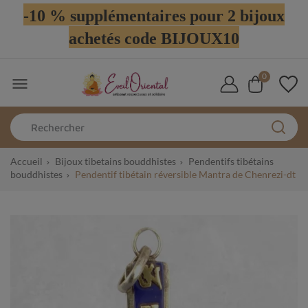
-10 % supplémentaires pour 2 bijoux
achetés code BIJOUX10
0

Accueil
Bijoux tibetains bouddhistes
Pendentifs tibétains
bouddhistes
Pendentif tibétain réversible Mantra de Chenrezi-dt