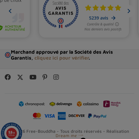
Marchand approuvé par la Société des Avis
Garantis,
cliquez ici pour vérifier
.
© 2026 Free-Bouddha - Tous droits réservés - Réalisation
9.8
/10
Dream me up
5239 avis