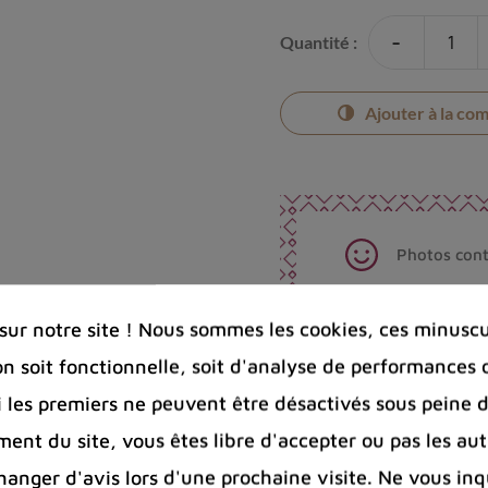
-
Quantité :
Ajouter à la co
Photos cont
Port offert 
100 € pour 
ur notre site ! Nous sommes les cookies, ces minuscul
Entreprise 
on soit fonctionnelle, soit d'analyse de performances 
Bijoux arge
Si les premiers ne peuvent être désactivés sous peine d
ent du site, vous êtes libre d'accepter ou pas les aut
Partager :
nger d'avis lors d'une prochaine visite. Ne vous inq