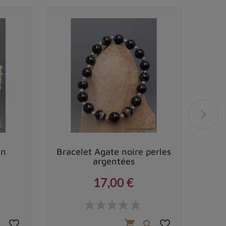
en
Bracelet Agate noire perles
B
argentées
17,00 €
Prix
favorite_border
favorite_border
shopping_cart

