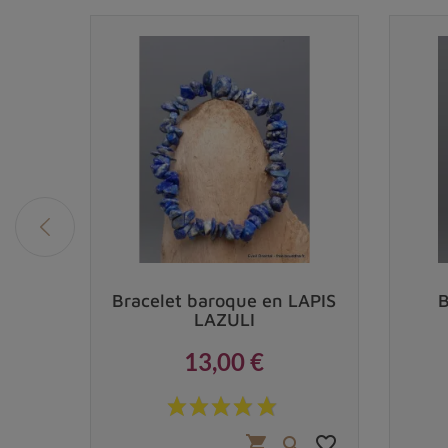
s de
Bracelet baroque en LAPIS
B
LAZULI
13,00 €
Prix
 €
favorite_border
favorite_border
shopping_cart

