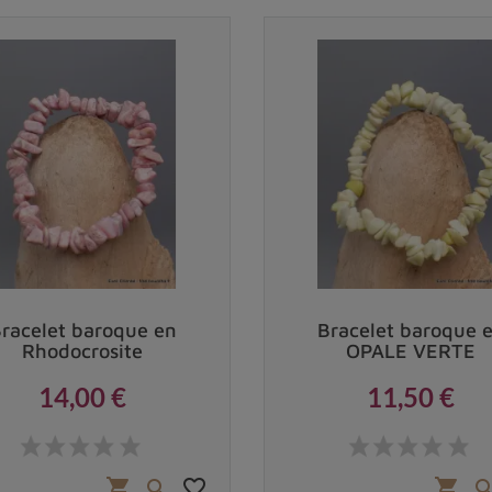
racelet baroque en
Bracelet baroque 
Rhodocrosite
OPALE VERTE
14,00 €
11,50 €
Prix
Prix
favorite_border
shopping_cart
shopping_cart
