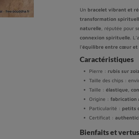
Un
bracelet vibrant et r
transformation spirituel
naturelle
, réputée pour s
connexion spirituelle
. L’
l’
équilibre entre cœur et 
Caractéristiques
Pierre :
rubis sur zoï
Taille des chips : env
Taille :
élastique, con
Origine :
fabrication 
Particularité :
petits 
Certificat :
authentic
Bienfaits et vertus