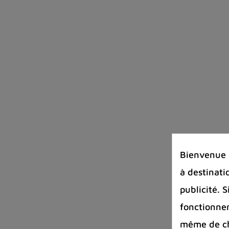
Bienvenue s
à destinati
publicité. 
fonctionnem
même de cha