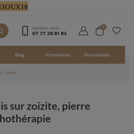
 BIJOUX10
0
Appelez-nous
07 77 28 81 83
Blog
Promotions
Nouveautés
r Zoïzite
s sur zoizite, pierre
ithothérapie