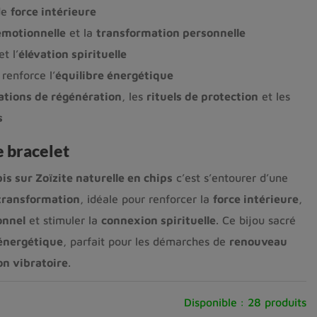
de
force intérieure
émotionnelle
et la
transformation personnelle
t l’
élévation spirituelle
 renforce l’
équilibre énergétique
ations de régénération
, les
rituels de protection
et les
s
e bracelet
is sur Zoïzite naturelle en chips
c’est s’entourer d’une
 transformation
, idéale pour renforcer la
force intérieure
,
onnel
et stimuler la
connexion spirituelle
. Ce bijou sacré
énergétique
, parfait pour les démarches de
renouveau
on vibratoire
.
Disponible :
28 produits