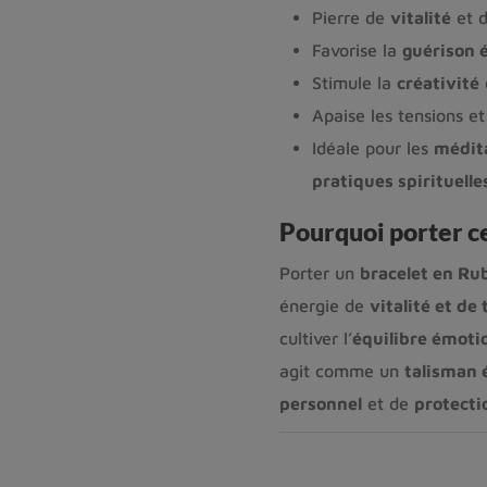
Pierre de
vitalité
et 
Favorise la
guérison 
Stimule la
créativité
e
Apaise les tensions et
Idéale pour les
médit
pratiques spirituelle
Pourquoi porter c
Porter un
bracelet en Rub
énergie de
vitalité et de
cultiver l’
équilibre émoti
agit comme un
talisman 
personnel
et de
protecti