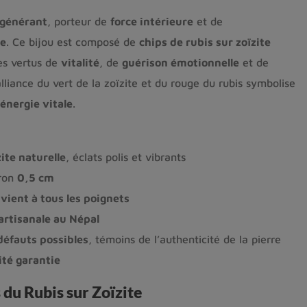
égénérant
, porteur de
force intérieure
et de
le
. Ce bijou est composé de
chips de rubis sur zoïzite
es vertus de
vitalité
, de
guérison émotionnelle
et de
alliance du vert de la zoïzite et du rouge du rubis symbolise
énergie vitale
.
zite naturelle
, éclats polis et vibrants
iron
0,5 cm
vient à tous les poignets
artisanale au Népal
défauts possibles
, témoins de l’authenticité de la pierre
ité garantie
 du Rubis sur Zoïzite