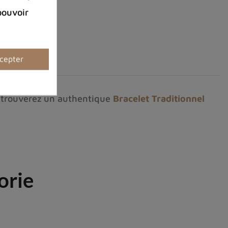
pouvoir
cepter
us trouverez un authentique
Bracelet Traditionnel
orie