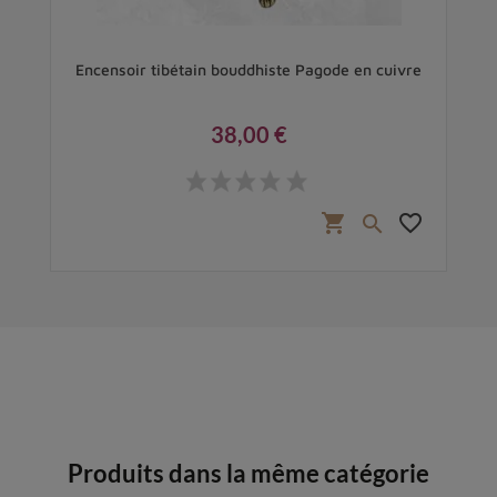
iton
Encensoir tibétain bouddhiste Pagode en cuivre
P
38,00 €
Prix
favorite_border
shopping_cart
favorite_border

Produits dans la même catégorie