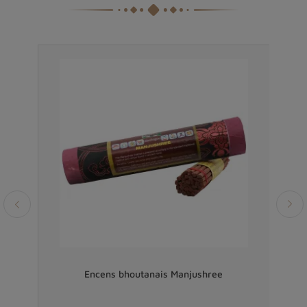
Vendu
ide
Encens bhoutanais Manjushree