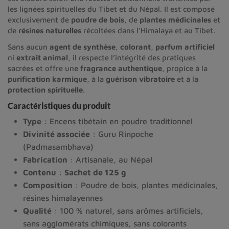
les lignées spirituelles du Tibet et du Népal. Il est composé
exclusivement de
poudre de bois
, de
plantes médicinales
et
de
résines naturelles
récoltées dans l’Himalaya et au Tibet.
Sans aucun
agent de synthèse
,
colorant
,
parfum artificiel
ni
extrait animal
, il respecte l’intégrité des pratiques
sacrées et offre une
fragrance authentique
, propice à la
purification karmique
, à la
guérison vibratoire
et à la
protection spirituelle
.
Caractéristiques du produit
Type
: Encens tibétain en poudre traditionnel
Divinité associée
: Guru Rinpoche
(Padmasambhava)
Fabrication
: Artisanale, au Népal
Contenu
:
Sachet de 125 g
Composition
: Poudre de bois, plantes médicinales,
résines himalayennes
Qualité
: 100 % naturel, sans arômes artificiels,
sans agglomérats chimiques, sans colorants