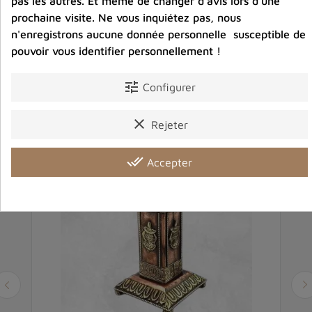
pas les autres. Et même de changer d'avis lors d'une
prochaine visite. Ne vous inquiétez pas, nous
n'enregistrons aucune donnée personnelle susceptible de
pouvoir vous identifier personnellement !
Vous aimerez aussi
tune
Configurer
clear
Rejeter
done_all
Accepter