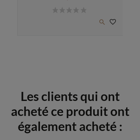
Prix
favorite_border
favorite_border


Les clients qui ont
acheté ce produit ont
également acheté :