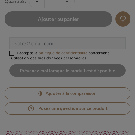
-
+
Quantité :
favorite_border
Ajouter au panier
J'accepte la
politique de confidentialité
concernant
l'utilisation des mes données personnelles.
Prévenez-moi lorsque le produit est disponible
Ajouter à la comparaison
help_outline
Posez une question sur ce produit