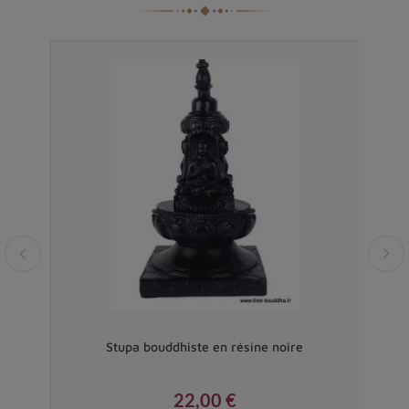
Vendu
Dorjé
Stupa bouddhiste en résine noire
Châ
22,00 €