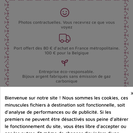
Photos contractuelles. Vous recevrez ce que vous
voyez
Port offert dès 80 € d’achat en France métropolitaine.
100 € pour la Belgique
Entreprise éco-responsable.
Bijoux argent fabriqués sans émission de gaz
carbonique
Bienvenue sur notre site ! Nous sommes les cookies, ces
minuscules fichiers à destination soit fonctionnelle, soit
Partager :
d'analyse de performances ou de publicité. Si les
premiers ne peuvent être désactivés sous peine d'altérer
le fonctionnement du site, vous êtes libre d'accepter ou
Description
Détails du produit
Avis clients