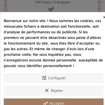
100 € pour la Belgique
Entreprise éco-responsable.
Bienvenue sur notre site ! Nous sommes les cookies, ces
Bijoux argent fabriqués sans émission de gaz
carbonique
minuscules fichiers à destination soit fonctionnelle, soit
d'analyse de performances ou de publicité. Si les
premiers ne peuvent être désactivés sous peine d'altérer
le fonctionnement du site, vous êtes libre d'accepter ou
Partager :
pas les autres. Et même de changer d'avis lors d'une
prochaine visite. Ne vous inquiétez pas, nous
n'enregistrons aucune donnée personnelle susceptible de
Description
Détails du produit
Avis clients
pouvoir vous identifier personnellement !
tune
Configurer
clear
Vous aimerez aussi
Rejeter
done_all
Accepter