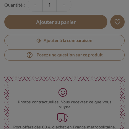
-
+
Quantité :
favorite_border
Ajouter au panier
Ajouter à la comparaison
help_outline
Posez une question sur ce produit
Photos contractuelles. Vous recevrez ce que vous
voyez
Port offert dès 80 € d’achat en France métropolitaine.