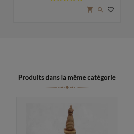
favorite_border
shopping_cart
favorite_border

Produits dans la même catégorie