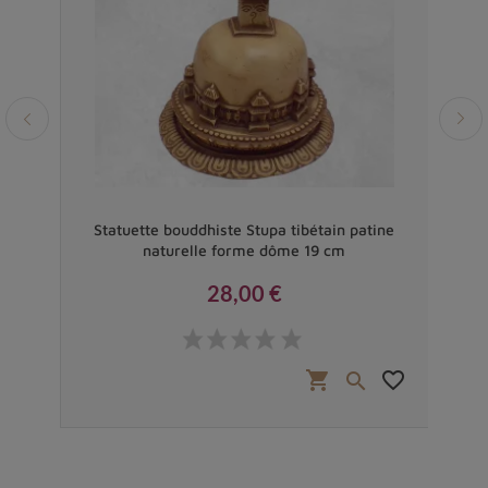
a
Statuette bouddhiste Stupa tibétain patine
Stat
naturelle forme dôme 19 cm
28,00 €
Prix
favorite_border
shopping_cart
favorite_border

