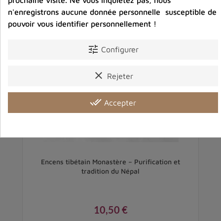
n'enregistrons aucune donnée personnelle susceptible de
pouvoir vous identifier personnellement !
tune
Configurer
clear
Rejeter
done_all
Accepter
Encens tibétain Monastère – Purification et
tradition du Népal
10,50 €