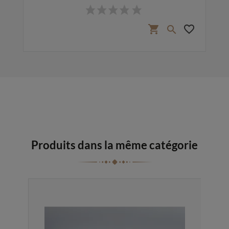
Prix
favorite_border
shopping_cart
favorite_border

Produits dans la même catégorie