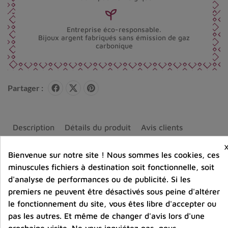
Entreprise éco-responsable.
Bijoux argent fabriqués sans émission de gaz
carbonique
Partager :
Description
Détails du produit
Avis clients
Bienvenue sur notre site ! Nous sommes les cookies, ces
minuscules fichiers à destination soit fonctionnelle, soit
d'analyse de performances ou de publicité. Si les
Vous aimerez aussi
premiers ne peuvent être désactivés sous peine d'altérer
le fonctionnement du site, vous êtes libre d'accepter ou
pas les autres. Et même de changer d'avis lors d'une
prochaine visite. Ne vous inquiétez pas, nous