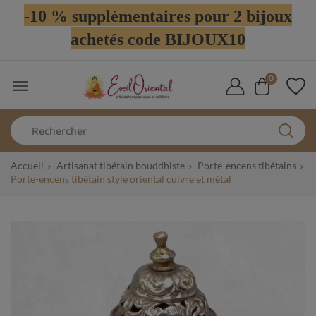
-10 % supplémentaires pour 2 bijoux
achetés code BIJOUX10
0

Accueil
Artisanat tibétain bouddhiste
Porte-encens tibétains
Porte-encens tibétain style oriental cuivre et métal