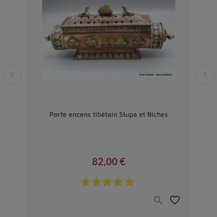
Vendu
i de
Porte encens tibétain Stupa et Biches
Por
82,00 €
Prix
favorite_border
favorite_border

