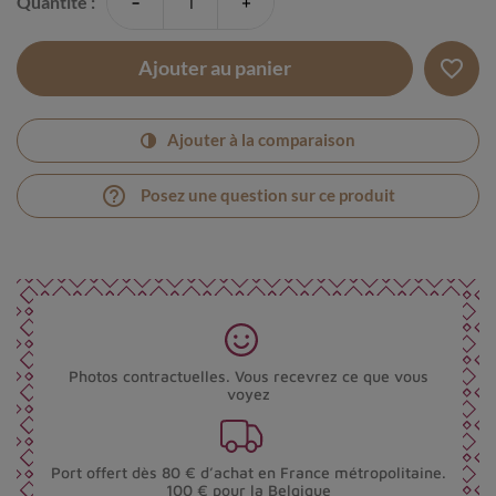
-
+
Quantité :
favorite_border
Ajouter au panier
Ajouter à la comparaison
help_outline
Posez une question sur ce produit
Photos contractuelles. Vous recevrez ce que vous
voyez
Port offert dès 80 € d’achat en France métropolitaine.
100 € pour la Belgique