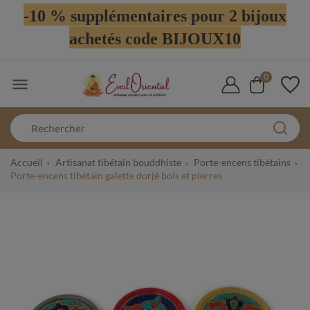
-10 % supplémentaires pour 2 bijoux
achetés code BIJOUX10
0

Accueil
Artisanat tibétain bouddhiste
Porte-encens tibétains
Porte-encens tibétain galette dorjé bois et pierres