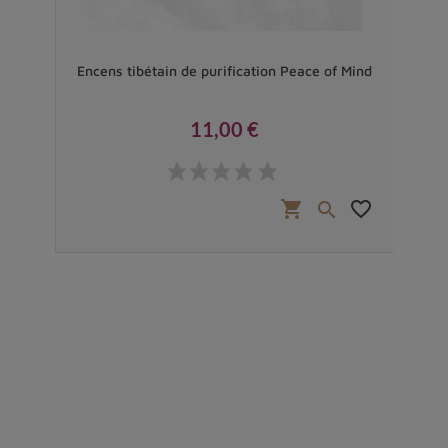
,
Encens tibétain de purification Peace of Mind
E
11,00 €
Prix
favorite_border
shopping_cart
favorite_border

