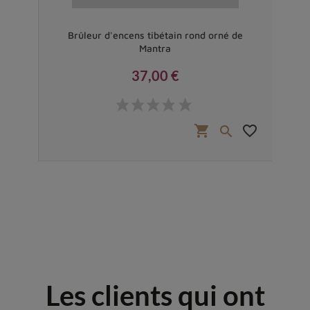
gnes
Brûleur d'encens tibétain rond orné de
Po
Mantra
37,00 €
Prix
favorite_border
shopping_cart
favorite_border


Les clients qui ont