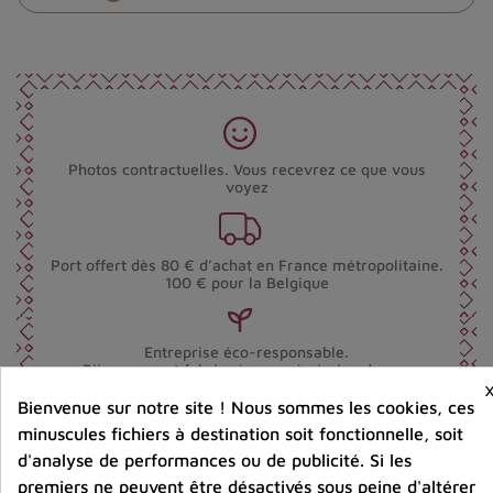
Photos contractuelles. Vous recevrez ce que vous
voyez
Port offert dès 80 € d’achat en France métropolitaine.
100 € pour la Belgique
Entreprise éco-responsable.
Bijoux argent fabriqués sans émission de gaz
carbonique
Bienvenue sur notre site ! Nous sommes les cookies, ces
minuscules fichiers à destination soit fonctionnelle, soit
d'analyse de performances ou de publicité. Si les
Partager :
premiers ne peuvent être désactivés sous peine d'altérer