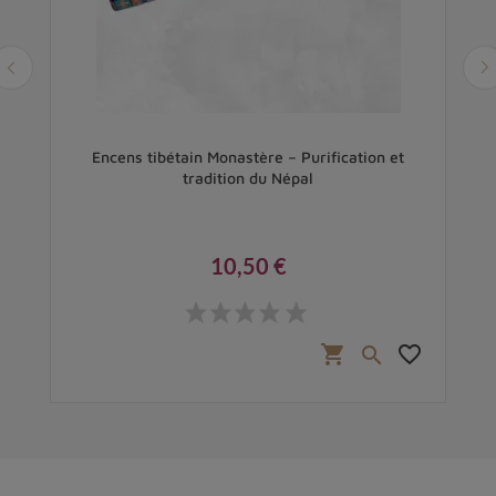
Encens tibétain Monastère – Purification et
tradition du Népal
10,50 €
Prix
favorite_border
shopping_cart
favorite_border
