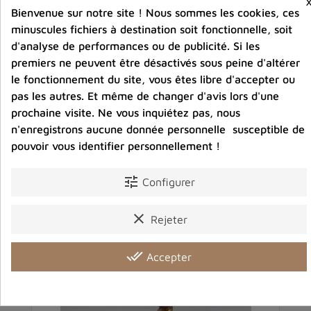
Bienvenue sur notre site ! Nous sommes les cookies, ces
minuscules fichiers à destination soit fonctionnelle, soit
d'analyse de performances ou de publicité. Si les
Partager :
premiers ne peuvent être désactivés sous peine d'altérer
le fonctionnement du site, vous êtes libre d'accepter ou
pas les autres. Et même de changer d'avis lors d'une
Description
Détails du produit
Avis clients
prochaine visite. Ne vous inquiétez pas, nous
n'enregistrons aucune donnée personnelle susceptible de
pouvoir vous identifier personnellement !
tune
Configurer
Vous aimerez aussi
clear
Rejeter
done_all
Accepter