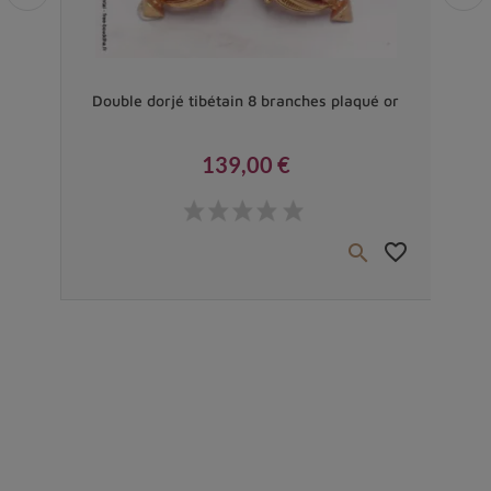
Vendu
 de
Double dorjé tibétain 8 branches plaqué or
Do
139,00 €
Prix
favorite_border
favorite_border

