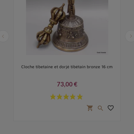
7 cm
Cloche tibetaine et dorjé tibétain bronze 16 cm
Cl
73,00 €
Prix
favorite_border
shopping_cart
favorite_border
