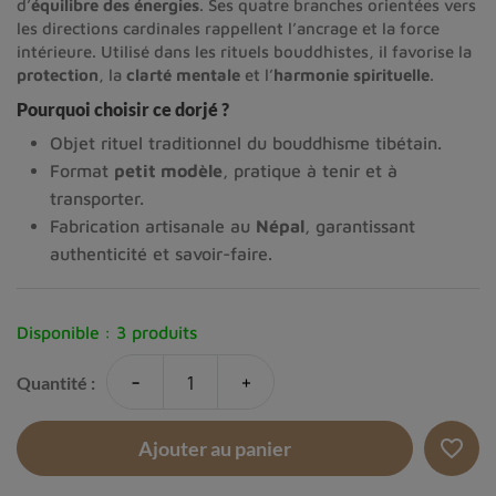
d’
équilibre des énergies
. Ses quatre branches orientées vers
les directions cardinales rappellent l’ancrage et la force
intérieure. Utilisé dans les rituels bouddhistes, il favorise la
protection
, la
clarté mentale
et l’
harmonie spirituelle
.
Pourquoi choisir ce dorjé ?
Objet rituel traditionnel du bouddhisme tibétain.
Format
petit modèle
, pratique à tenir et à
transporter.
Fabrication artisanale au
Népal
, garantissant
authenticité et savoir-faire.
Disponible :
3 produits
-
+
Quantité :
favorite_border
Ajouter au panier