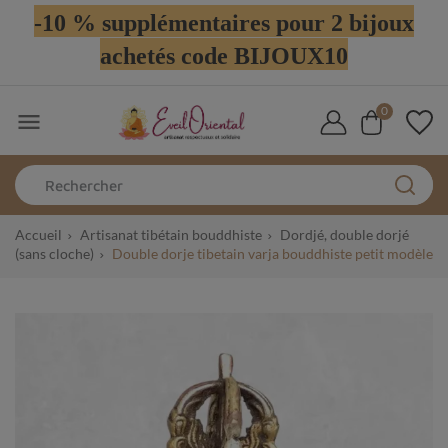
-10 % supplémentaires pour 2 bijoux
achetés code BIJOUX10
0

Accueil
Artisanat tibétain bouddhiste
Dordjé, double dorjé
(sans cloche)
Double dorje tibetain varja bouddhiste petit modèle