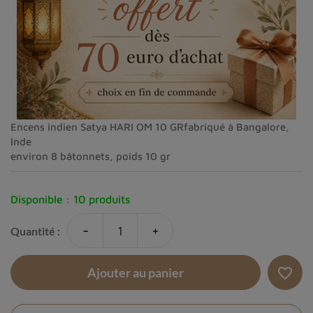
Encens indien Satya HARI OM 10 GRfabriqué à Bangalore,
Inde
environ 8 bâtonnets, poids 10 gr
Disponible :
10 produits
-
+
Quantité :
favorite_border
Ajouter au panier