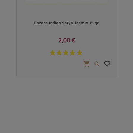
on
Encens indien Satya Jasmin 15 gr
2,00 €
Prix
favorite_border
shopping_cart
favorite_border

