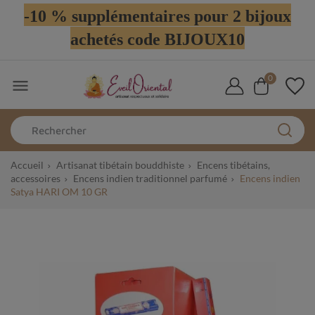
-10 % supplémentaires pour 2 bijoux
achetés code BIJOUX10
0

Accueil
Artisanat tibétain bouddhiste
Encens tibétains,
accessoires
Encens indien traditionnel parfumé
Encens indien
Satya HARI OM 10 GR