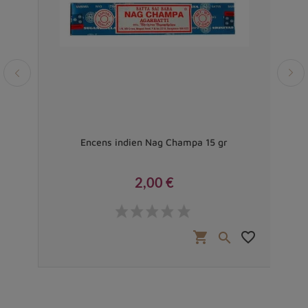
tion,
Encens indien Nag Champa 15 gr
2,00 €
Prix
favorite_border
shopping_cart
favorite_border

