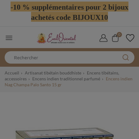
-10 % supplémentaires pour 2 bijoux
achetés code BIJOUX10
0

Accueil
Artisanat tibétain bouddhiste
Encens tibétains,
accessoires
Encens indien traditionnel parfumé
Encens indien
Nag Champa Palo Santo 15 gr