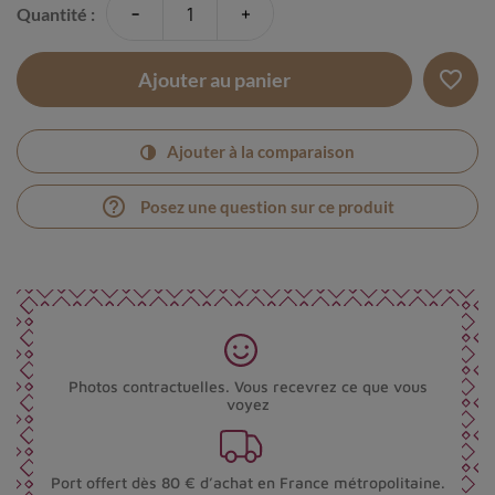
-
+
Quantité :
favorite_border
Ajouter au panier
Ajouter à la comparaison
help_outline
Posez une question sur ce produit
Photos contractuelles. Vous recevrez ce que vous
voyez
Port offert dès 80 € d’achat en France métropolitaine.