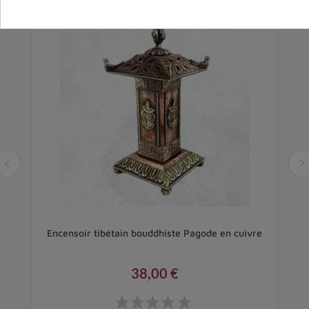
 et
Encensoir tibétain bouddhiste Pagode en cuivre
38,00 €
Prix