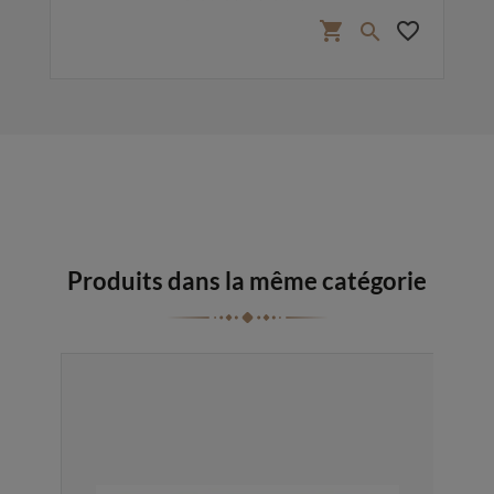
favorite_border
shopping_cart
favorite_border

Produits dans la même catégorie