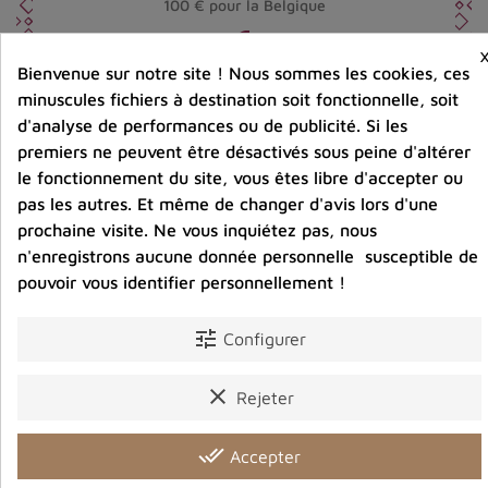
100 € pour la Belgique
Bienvenue sur notre site ! Nous sommes les cookies, ces
Entreprise éco-responsable.
Bijoux argent fabriqués sans émission de gaz
minuscules fichiers à destination soit fonctionnelle, soit
carbonique
d'analyse de performances ou de publicité. Si les
premiers ne peuvent être désactivés sous peine d'altérer
le fonctionnement du site, vous êtes libre d'accepter ou
Partager :
pas les autres. Et même de changer d'avis lors d'une
prochaine visite. Ne vous inquiétez pas, nous
n'enregistrons aucune donnée personnelle susceptible de
pouvoir vous identifier personnellement !
Détails du produit
Avis clients
tune
Configurer
clear
Rejeter
Vous aimerez aussi
done_all
Accepter