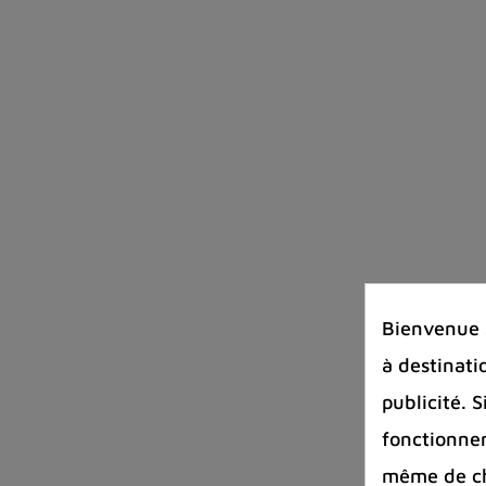
Bienvenue s
à destinati
publicité. 
fonctionnem
même de cha