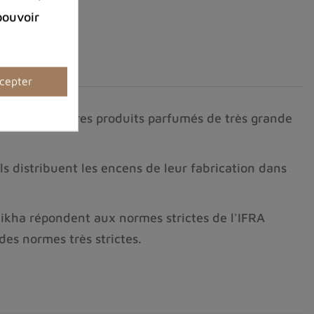
pouvoir
cepter
relles et d'autres produits parfumés de très grande
ls distribuent les encens de leur fabrication dans
.
hikha répondent aux normes strictes de l'IFRA
des normes très strictes.