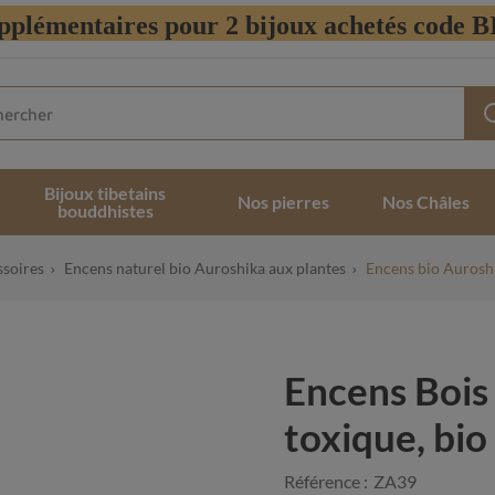
pplémentaires pour 2 bijoux achetés code
Bijoux tibetains
Nos pierres
Nos Châles
bouddhistes
ssoires
Encens naturel bio Auroshika aux plantes
Encens bio Auroshi
Encens Bois 
toxique, bio
Référence :
ZA39