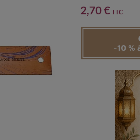
2,70 €
TTC
-10 % à