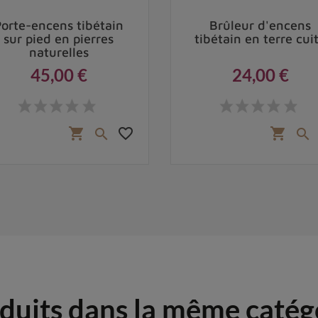
Porte-encens tibétain
Brûleur d'encens
sur pied en pierres
tibétain en terre cui
naturelles
45,00 €
24,00 €
Prix
Prix
favorite_border
shopping_cart
shopping_cart


duits dans la même catég