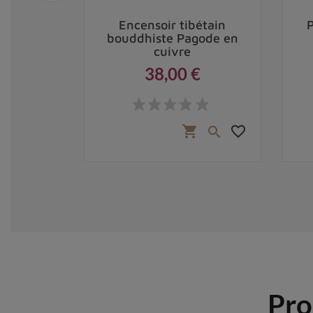
ibétain
Encensoir tibétain
uivre et
bouddhiste Pagode en
cuivre
38,00 €
Prix
,00 €
favorite_border
favorite_border
shopping_cart


Pro