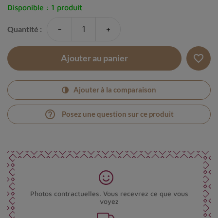
Disponible :
1 produit
-
+
Quantité :
favorite_border
Ajouter au panier
Ajouter à la comparaison
help_outline
Posez une question sur ce produit
Photos contractuelles. Vous recevrez ce que vous
voyez