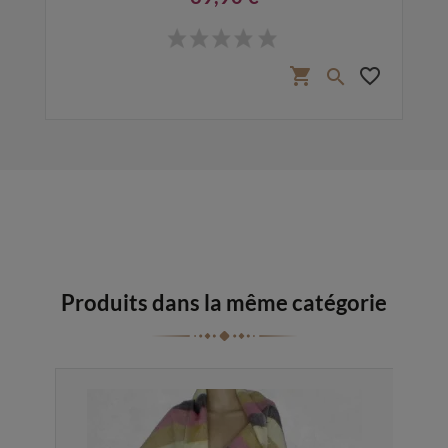
Prix
favorite_border
shopping_cart
favorite_border

Produits dans la même catégorie