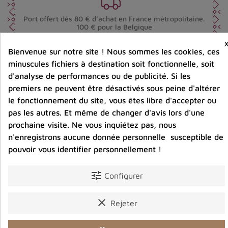
Port offert dès 80 € d’achat en France métropolitaine.
100 € pour la Belgique
Bienvenue sur notre site ! Nous sommes les cookies, ces
Entreprise éco-responsable.
minuscules fichiers à destination soit fonctionnelle, soit
Bijoux argent fabriqués sans émission de gaz
carbonique
d'analyse de performances ou de publicité. Si les
premiers ne peuvent être désactivés sous peine d'altérer
le fonctionnement du site, vous êtes libre d'accepter ou
pas les autres. Et même de changer d'avis lors d'une
Partager :
prochaine visite. Ne vous inquiétez pas, nous
n'enregistrons aucune donnée personnelle susceptible de
pouvoir vous identifier personnellement !
Description
Détails du produit
Avis clients
tune
Configurer
clear
Rejeter
Vous aimerez aussi