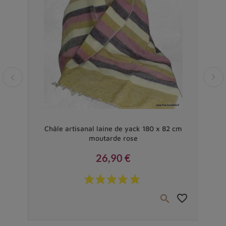
Vendu
Châle artisanal laine de yack 180 x 82 cm
moutarde rose
26,90 €
Prix
favorite_border
favorite_border

