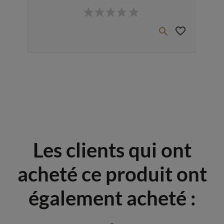
Prix
favorite_border
favorite_border


Les clients qui ont
acheté ce produit ont
également acheté :