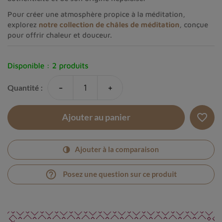
Pour créer une atmosphère propice à la méditation,
explorez
notre collection de châles de méditation
, conçue
pour offrir chaleur et douceur.
Disponible :
2 produits
-
+
Quantité :
favorite_border
Ajouter au panier
Ajouter à la comparaison
help_outline
Posez une question sur ce produit