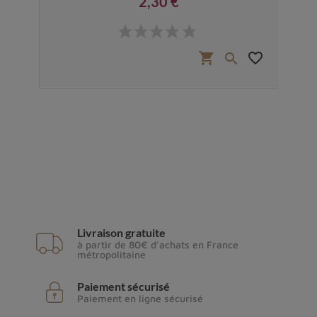
2,30 €
Prix
favorite_border
shopping_cart
favorite_border


Livraison gratuite
à partir de 80€ d'achats en France
métropolitaine
Paiement sécurisé
Paiement en ligne sécurisé