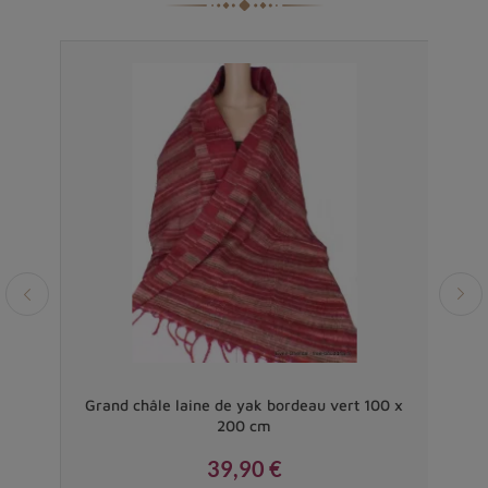
Vendu
 bleu
Grand châle laine de yak bordeau vert 100 x
Gran
200 cm
39,90 €