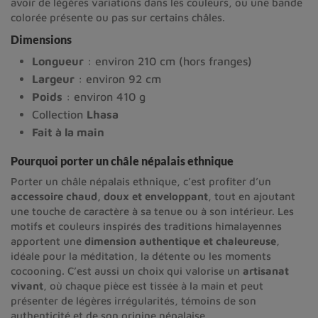
avoir de légères variations dans les couleurs, ou une bande
colorée présente ou pas sur certains châles.
Dimensions
Longueur
: environ 210 cm (hors franges)
Largeur
: environ 92 cm
Poids
: environ 410 g
Collection
Lhasa
Fait à la main
Pourquoi porter un châle népalais ethnique
Porter un châle népalais ethnique, c’est profiter d’un
accessoire chaud, doux et enveloppant
, tout en ajoutant
une touche de caractère à sa tenue ou à son intérieur. Les
motifs et couleurs inspirés des traditions himalayennes
apportent une
dimension authentique et chaleureuse
,
idéale pour la méditation, la détente ou les moments
cocooning. C’est aussi un choix qui valorise un
artisanat
vivant
, où chaque pièce est tissée à la main et peut
présenter de légères irrégularités, témoins de son
authenticité et de son origine népalaise.