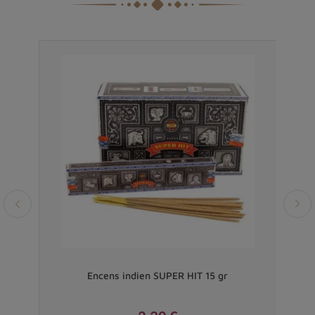
let
Encens indien SUPER HIT 15 gr
E