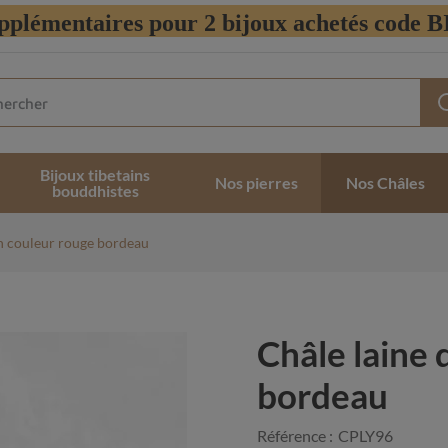
pplémentaires pour 2 bijoux achetés code
Bijoux tibetains
Nos pierres
Nos Châles
bouddhistes
ch couleur rouge bordeau
Châle laine 
bordeau
Référence :
CPLY96