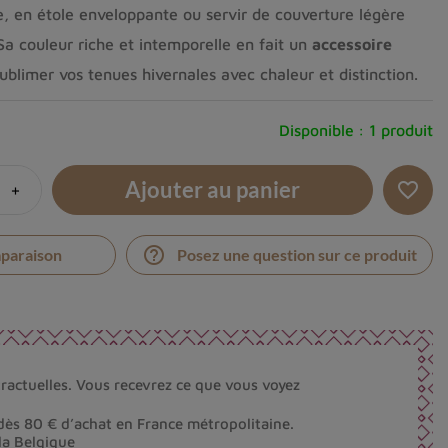
e, en étole enveloppante ou servir de couverture légère
 Sa couleur riche et intemporelle en fait un
accessoire
sublimer vos tenues hivernales avec chaleur et distinction.
Disponible :
1 produit
Ajouter au panier
+
favorite_border
help_outline
mparaison
Posez une question sur ce produit
ractuelles. Vous recevrez ce que vous voyez
dès 80 € d’achat en France métropolitaine.
la Belgique