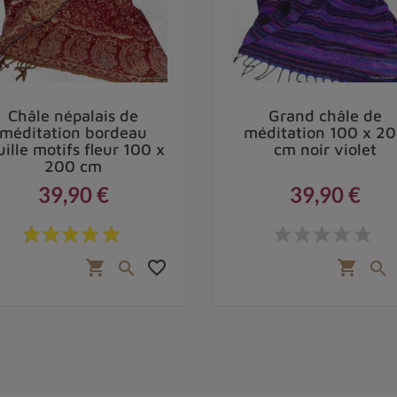
Châle népalais de
Grand châle de
méditation bordeau
méditation 100 x 2
uille motifs fleur 100 x
cm noir violet
200 cm
39,90 €
39,90 €
Prix
Prix
favorite_border
shopping_cart
shopping_cart

