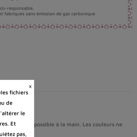
éco-responsable.
nt fabriqués sans émission de gaz carbonique
×
es fichiers
ou de
'altérer le
res. Et
eau froide, si possible à la main. Les couleurs ne
uiétez pas,