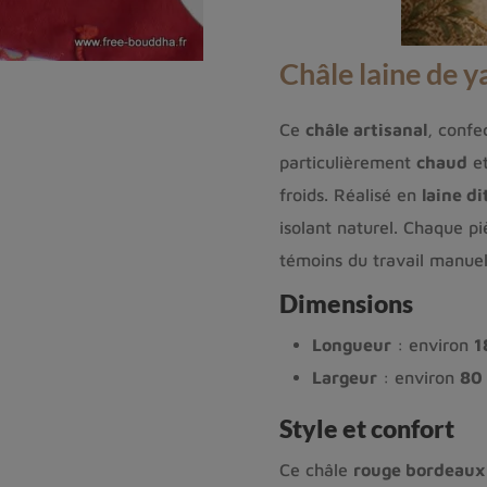
Châle laine de 
Ce
châle artisanal
, confe
particulièrement
chaud
et
froids. Réalisé en
laine di
isolant naturel. Chaque p
témoins du travail manuel
Dimensions
Longueur
: environ
1
Largeur
: environ
80
Style et confort
Ce châle
rouge bordeaux