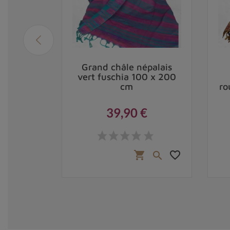
 de
Grand châle népalais
alaise
vert fuschia 100 x 200
0 x 200
cm
ro
39,90 €
Prix
,90 €
favorite_border
favorite_border
shopping_cart

