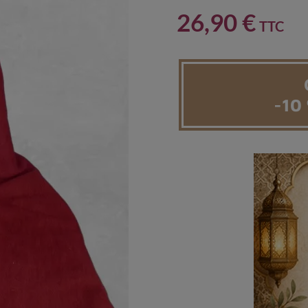
26,90 €
TTC
-10