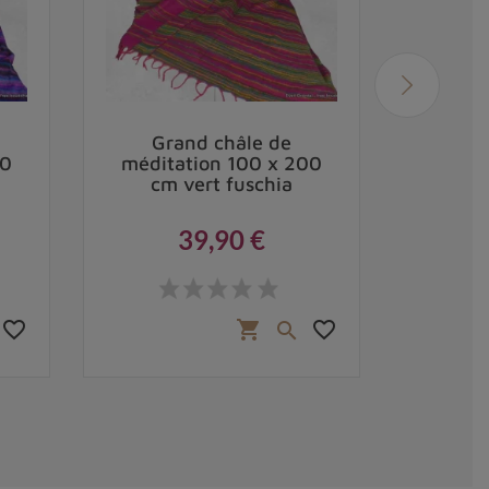
Grand châle de
Gr
00
méditation 100 x 200
médit
cm vert fuschia
cm
39,90 €
Prix
favorite_border
favorite_border
shopping_cart
