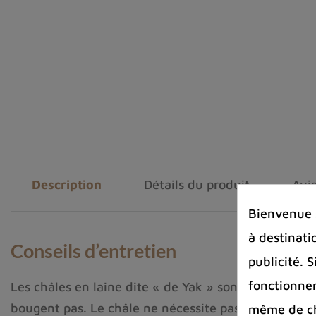
Description
Détails du produit
Avis
Bienvenue s
à destinati
Conseils d’entretien
publicité. 
fonctionnem
Les châles en laine dite « de Yak » sont extrêmement 
bougent pas. Le châle ne nécessite pas de repassag
même de cha