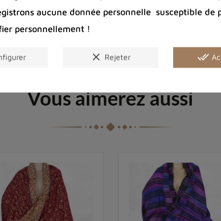
egistrons aucune donnée personnelle susceptible de 
fier personnellement !
clear
done_all
figurer
Rejeter
Ac
Vous aimerez aussi