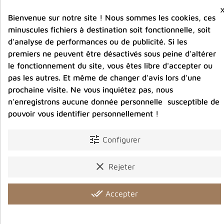
Entreprise éco-responsable.
Bijoux argent fabriqués sans émission de gaz
Bienvenue sur notre site ! Nous sommes les cookies, ces
carbonique
minuscules fichiers à destination soit fonctionnelle, soit
d'analyse de performances ou de publicité. Si les
premiers ne peuvent être désactivés sous peine d'altérer
Partager :
le fonctionnement du site, vous êtes libre d'accepter ou
pas les autres. Et même de changer d'avis lors d'une
prochaine visite. Ne vous inquiétez pas, nous
Description
Détails du produit
Avis clients
n'enregistrons aucune donnée personnelle susceptible de
pouvoir vous identifier personnellement !
tune
Configurer
Vous aimerez aussi
clear
Rejeter
done_all
Accepter