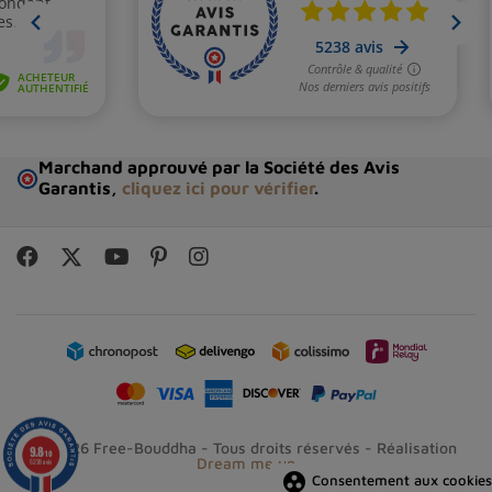
Marchand approuvé par la Société des Avis
Garantis,
cliquez ici pour vérifier
.
© 2026 Free-Bouddha - Tous droits réservés - Réalisation
9.8
/10
Dream me up
5238 avis
group_work
Consentement aux cookies