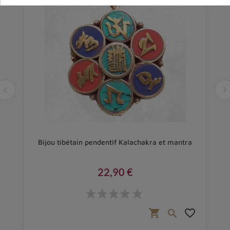
Bijou tibétain pendentif Kalachakra et mantra
22,90 €
Prix
favorite_border
shopping_cart
favorite_border
