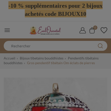
-10 % supplémentaires pour 2 bijoux
achetés code BIJOUX10
0

Accueil
Bijoux tibetains bouddhistes
Pendentifs tibétains
bouddhistes
Gros pendentif tibétain Om éclats de pierres