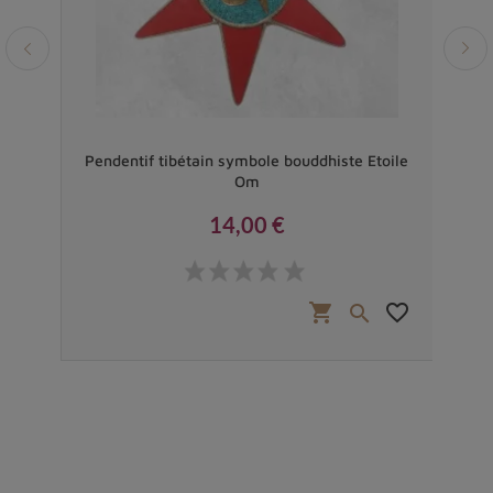
 DE
Pendentif tibétain symbole bouddhiste Etoile
Pen
Om
14,00 €
Prix
favorite_border
shopping_cart
favorite_border

