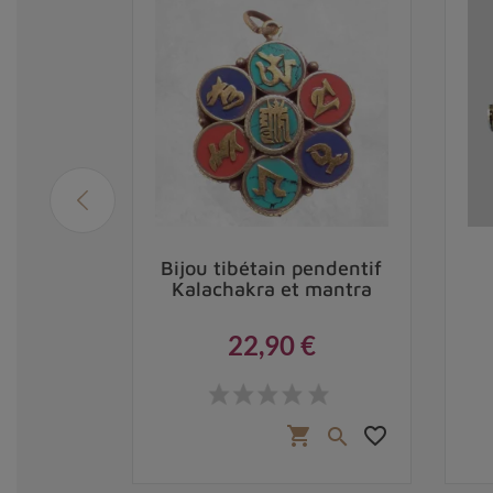
ain tube
Bijou tibétain pendentif
e
Kalachakra et mantra
22,90 €
Prix
,50 €
favorite_border
favorite_border
shopping_cart

