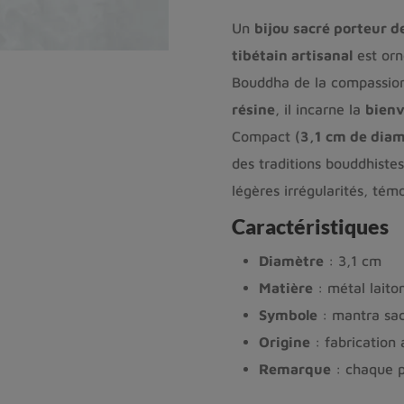
Un
bijou sacré porteur d
tibétain artisanal
est or
Bouddha de la compassion
résine
, il incarne la
bienv
Compact (
3,1 cm de dia
des traditions bouddhiste
légères irrégularités, tém
Caractéristiques
Diamètre
: 3,1 cm
Matière
: métal laiton
Symbole
: mantra sac
Origine
: fabrication 
Remarque
: chaque p