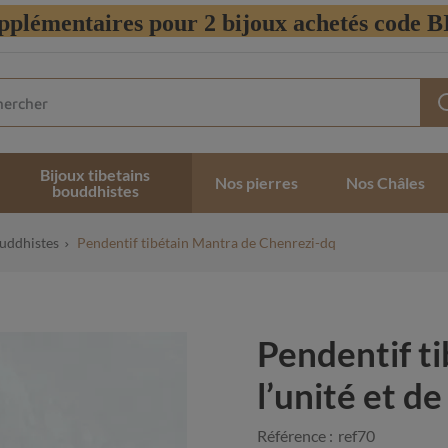
pplémentaires pour 2 bijoux achetés code
Bijoux tibetains
Nos pierres
Nos Châles
bouddhistes
ouddhistes
Pendentif tibétain Mantra de Chenrezi-dq
Pendentif t
l’unité et d
Référence :
ref70