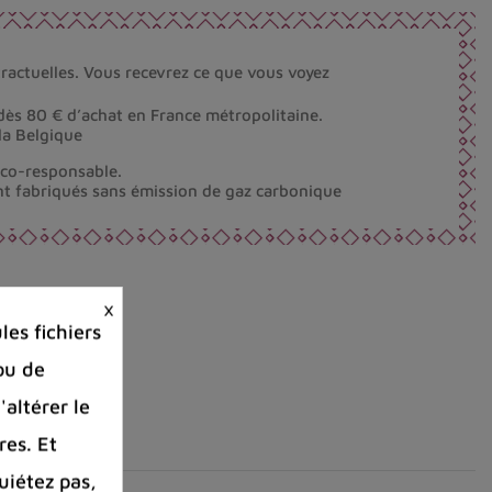
ractuelles. Vous recevrez ce que vous voyez
dès 80 € d’achat en France métropolitaine.
la Belgique
éco-responsable.
nt fabriqués sans émission de gaz carbonique
×
es fichiers
ou de
'altérer le
res. Et
uiétez pas,