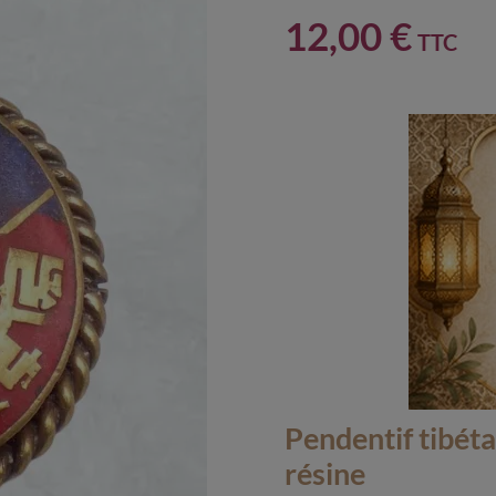
12,00 €
TTC
Pendentif tibét
résine