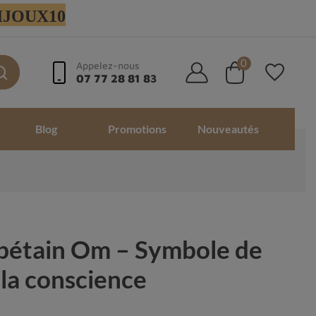
 BIJOUX10
0
Appelez-nous
07 77 28 81 83
Blog
Promotions
Nouveautés
ibétain Om – Symbole de
e la conscience