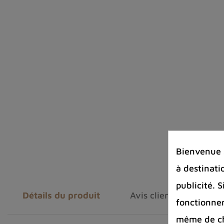
Bienvenue s
à destinati
publicité. 
Détails du produit
Avis clients
fonctionnem
même de cha