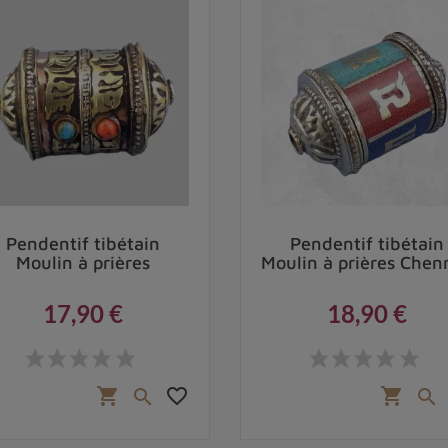
Pendentif tibétain
Pendentif tibétain
Moulin à prières
Moulin à prières Chenr
17,90 €
18,90 €
Prix
Prix
favorite_border
shopping_cart
shopping_cart

