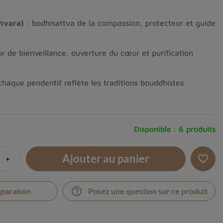
hvara)
: bodhisattva de la compassion, protecteur et guide
r de bienveillance, ouverture du cœur et purification
chaque pendentif reflète les traditions bouddhistes
Disponible :
6 produits
Ajouter au panier
+
favorite_border
help_outline
mparaison
Posez une question sur ce produit