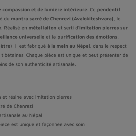
e compassion et de lumière intérieure
. Ce
pendentif
né du
mantra sacré de Chenrezi (Avalokiteshvara)
, le
. Réalisé en
métal laiton
et serti d’
imitation pierres sur
eillance universelle
et la
purification des émotions
.
mètre
), il est fabriqué
à la main au Népal
, dans le respect
s tibétaines. Chaque pièce est unique et peut présenter de
oins de son authenticité artisanale.
 et résine avec imitation pierres
ré de Chenrezi
artisanale au Népal
ièce est unique et façonnée avec soin