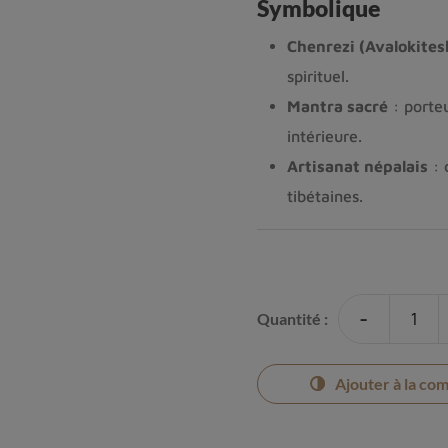
Symbolique
Chenrezi (Avalokites
spirituel.
Mantra sacré
: porteu
intérieure.
Artisanat népalais
: 
tibétaines.
-
Quantité :
Ajouter à la co