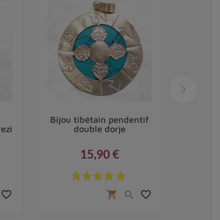
Bijou tibétain pendentif
Pendent
ezi
double dorje
PO
15,90 €
Prix
favorite_border
favorite_border
shopping_cart
