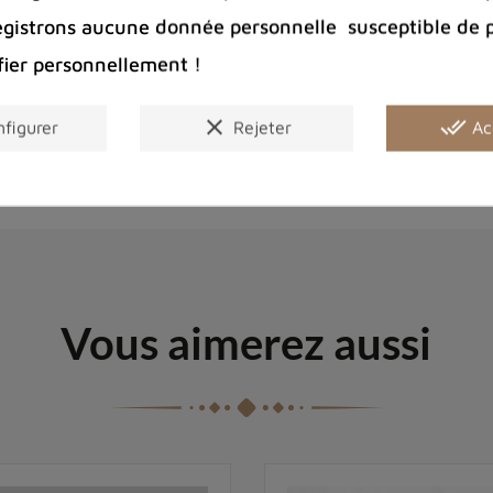
egistrons aucune donnée personnelle susceptible de 
fier personnellement !
Couleur
Genre
clear
done_all
figurer
Rejeter
Ac
Vous aimerez aussi