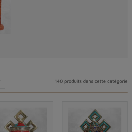
nt paix, protection et énergie spirituelle dans
r en main pour accompagner vos séances de

140 produits dans cette catégorie
if sur socle
,
idéal pour être posé sur une étagère,
eux du bouddhisme
, ajoutant une dimension
iqués artisanalement au
Népal
, au cœur des
 à prières bouddhistes
permettent de réciter