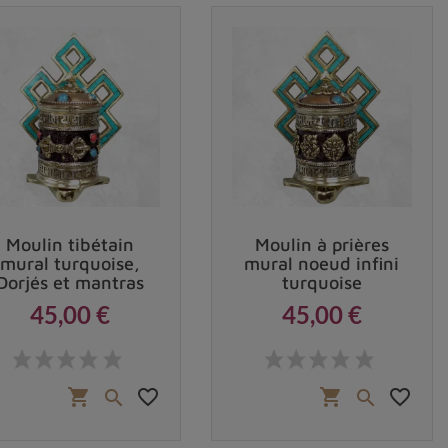
e de moulin classique
édiction.
e pour les peuples de la région himalayenne, tels que
Moulin tibétain
Moulin à prières
mural turquoise,
mural noeud infini
Dorjés et mantras
turquoise
45,00 €
45,00 €
qui y voient un moyen concret d'impliquer leur
Prix
Prix
es communautés autour d'une tradition commune.
favorite_border
favorite_border
shopping_cart
shopping_cart

