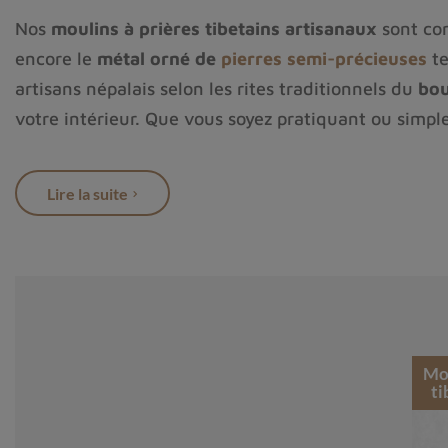
Nos
moulins à prières tibetains artisanaux
sont co
encore le
métal orné de
pierres semi-précieuses
te
artisans népalais selon les rites traditionnels du
bou
votre intérieur. Que vous soyez pratiquant ou simpl
d’
authenticité spirituelle
à votre espace de vie.
Lire la suite
Mou
ti