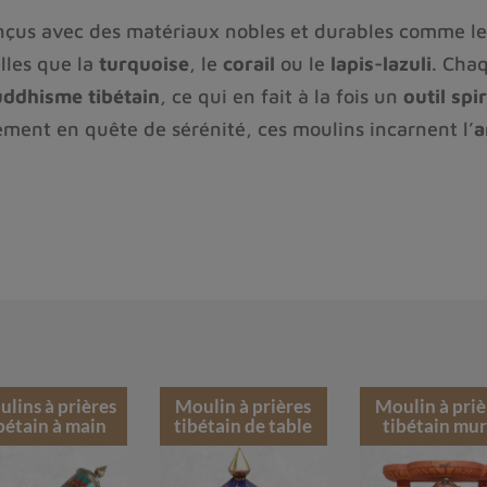
nçus avec des matériaux nobles et durables comme l
lles que la
turquoise
, le
corail
ou le
lapis-lazuli
. Cha
ddhisme tibétain
, ce qui en fait à la fois un
outil spi
ement en quête de sérénité, ces moulins incarnent l’
a
lins à prières
Moulin à prières
Moulin à priè
bétain à main
tibétain de table
tibétain mur