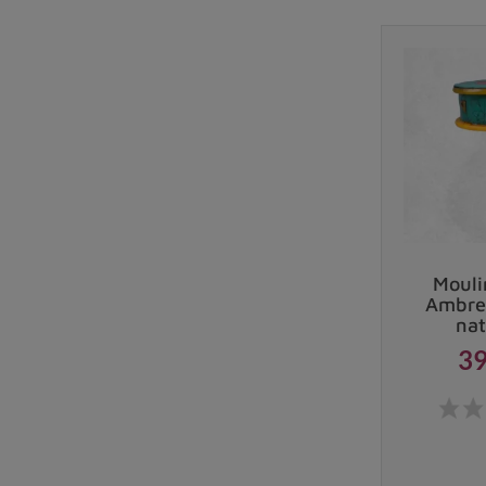
Dans les régions comme le
Tibet
, le
Bhoutan
et le
N
Un témoignage vivant de l'artisanat et du 
La réalisation d'un moulin à prières demande un trav
techniques ancestrales et des règles iconographiques 
Le
moulin à prières tibétain
illustre parfaitement la
l'action, il offre aux pratiquants un moyen tangible 
bonheur universel.
Pour accompagner votre moulin à prières, découvrez
Mouli
Ambre 
nat
39