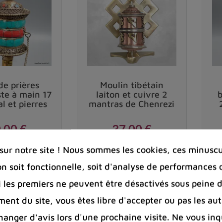
riaux comme le
bois
, le
métal
ou la
pierre
, il contient
 à l'extérieur du cylindre, ce
mantra sacré
invoque l
ettret une rotation fluide du
moulin spirituel
.
 demi-lune, il doit maintenir le moulin à prières stabl
de prières
Moulin tibétain
eligieux tibétains
,
ils protègent et soutiennent le cyl
te à main 17
laiton et cuivre 2
l et pierres
mantras de Chenrezi
rières tibétain
,00 €
37,00 €
ibétains
par les pratiquants et sympathisants bouddhis
Prix
Prix
ur notre site ! Nous sommes les cookies, ces minuscul
veaux :
on soit fonctionnelle, soit d'analyse de performances 
favorite_border
favorite_border
shopping_cart
shopping_cart


Si les premiers ne peuvent être désactivés sous peine d
 les
mantras bouddhistes
qu'il contient. Cette action
ent du site, vous êtes libre d'accepter ou pas les aut
rs l'
Eveil spirituel.
nger d'avis lors d'une prochaine visite. Ne vous inq