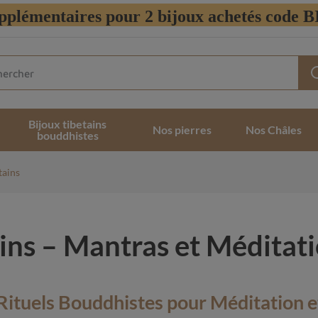
pplémentaires pour 2 bijoux achetés code
Bijoux tibetains
Nos pierres
Nos Châles
bouddhistes
tains
ains – Mantras et Méditat
 Rituels Bouddhistes pour Méditation e