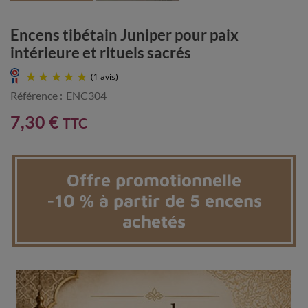
Encens tibétain Juniper pour paix
intérieure et rituels sacrés
Référence :
ENC304
7,30 €
TTC
Offre promotionnelle
-10 % à partir de 5 encens
(1 avis)
achetés