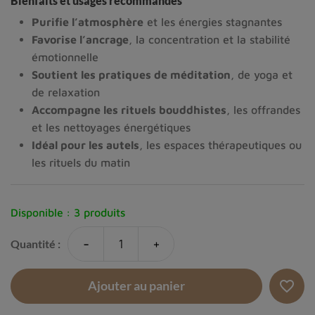
Bienfaits et usages recommandés
Purifie l’atmosphère
et les énergies stagnantes
Favorise l’ancrage
, la concentration et la stabilité
émotionnelle
Soutient les pratiques de méditation
, de yoga et
de relaxation
Accompagne les rituels bouddhistes
, les offrandes
et les nettoyages énergétiques
Idéal pour les autels
, les espaces thérapeutiques ou
les rituels du matin
Disponible :
3 produits
-
+
Quantité :
favorite_border
Ajouter au panier