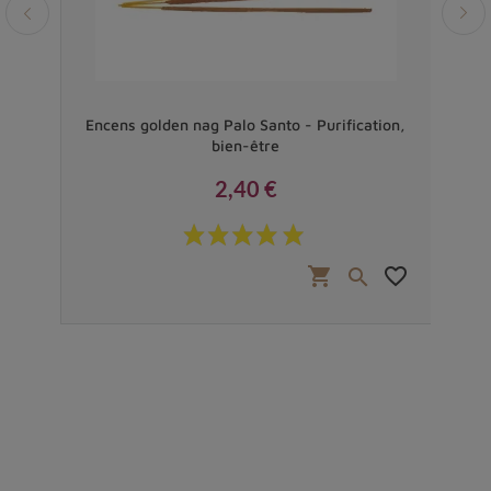
ation
Encens golden nag Palo Santo - Purification,
Enc
bien-être
2,40 €
Prix
favorite_border
shopping_cart
favorite_border

