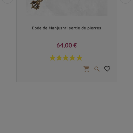
Epée de Manjushri sertie de pierres
En
64,00 €
Prix
favorite_border
shopping_cart
favorite_border

