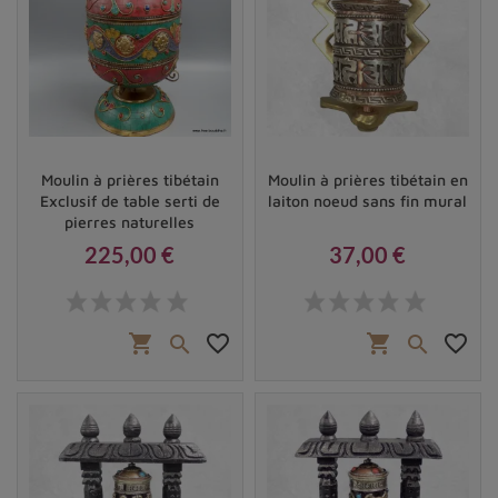
Moulin à prières tibétain
Moulin à prières tibétain en
Exclusif de table serti de
laiton noeud sans fin mural
pierres naturelles
225,00 €
37,00 €
Prix
Prix
shopping_cart
favorite_border
shopping_cart
favorite_border

