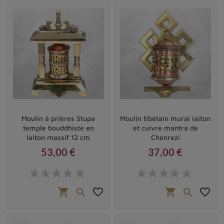
Moulin à prières Stupa
Moulin tibétain mural laiton
temple bouddhiste en
et cuivre mantra de
laiton massif 12 cm
Chenrezi
53,00 €
37,00 €
Prix
Prix
shopping_cart
favorite_border
shopping_cart
favorite_border

