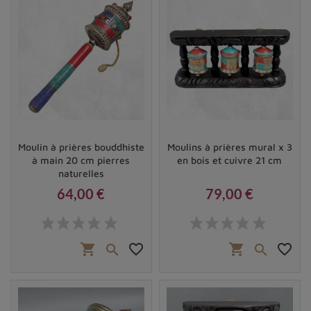
Moulin à prières bouddhiste
Moulins à prières mural x 3
à main 20 cm pierres
en bois et cuivre 21 cm
naturelles
64,00 €
79,00 €
Prix
Prix
shopping_cart
favorite_border
shopping_cart
favorite_border

