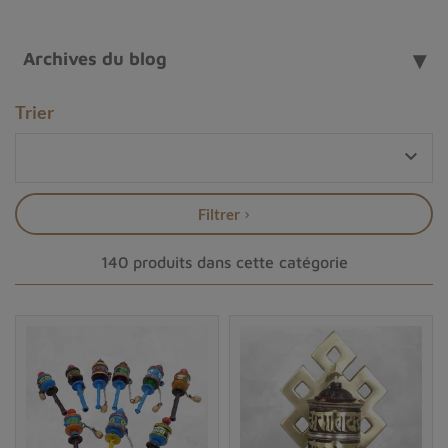
dans votre maison ou offrir un cadeau spirituel porteur
de sens à un proche. En choisissant un
moulin à prières
Archives du blog
tibétain du Népal
, vous invitez la sagesse, la paix et la
beauté dans votre vie tout en soutenant l’
artisanat
Trier
traditionnel népalais
.

La portée spirituelle et culturelle du moulin à
prières tibétain
Filtrer
Le
moulin à mantras tibétains
est un élément
emblématique du
bouddhisme tibétain
, utilisé depuis
140 produits dans cette catégorie
des siècles pour purifier le
karma,
invoquer
la
compassion
et accumuler des
mérites spirituels
. Cet
objet sacré, appelé "
mani korlo
" ou "
mani choskhor
",
incarne la puissance des
mantras bouddhistes
et
accompagne les pratiquants dans leur quête de bien-
être et de méditation.
Les composantes essentielles d'un moulin à