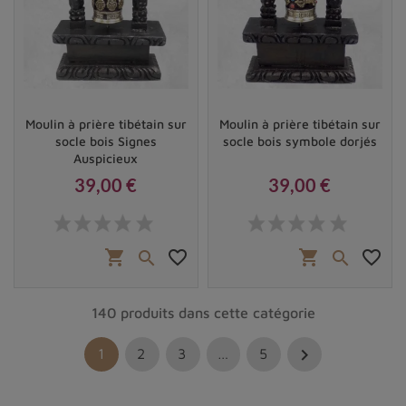
Moulin à prière tibétain sur
Moulin à prière tibétain sur
socle bois Signes
socle bois symbole dorjés
Auspicieux
39,00 €
39,00 €
Prix
Prix
shopping_cart
favorite_border
shopping_cart
favorite_border


140 produits dans cette catégorie

1
2
3
…
5