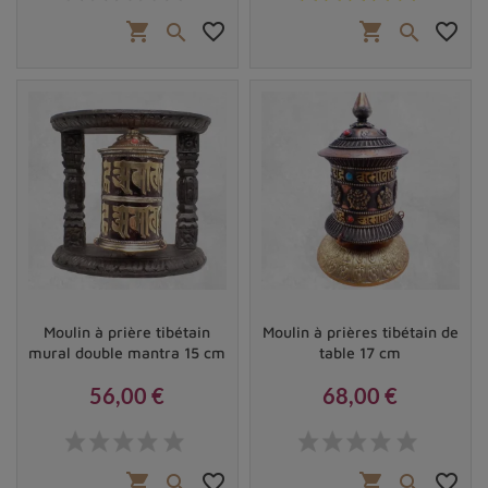
shopping_cart
favorite_border
shopping_cart
favorite_border


Moulin à prière tibétain
Moulin à prières tibétain de
mural double mantra 15 cm
table 17 cm
56,00 €
68,00 €
Prix
Prix
shopping_cart
favorite_border
shopping_cart
favorite_border

