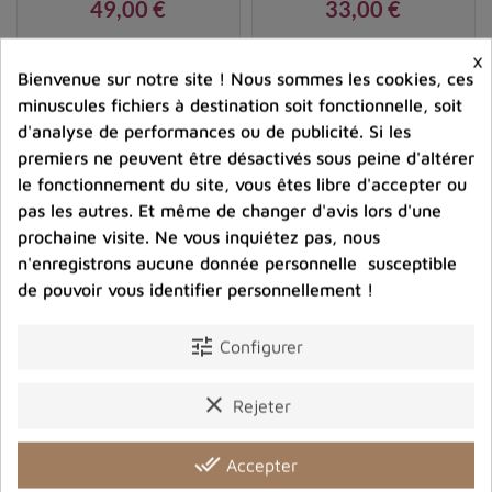
promotion de la compassion et du bonheur universel.
49,00 €
33,00 €
Pour accompagner votre moulin à prières, découvrez
Prix
Prix
×
notre sélection d’
encens tibétains de purification
.
Bienvenue sur notre site ! Nous sommes les cookies, ces
shopping_cart
favorite_border
shopping_cart
favorite_border


minuscules fichiers à destination soit fonctionnelle, soit
d'analyse de performances ou de publicité. Si les
premiers ne peuvent être désactivés sous peine d'altérer
le fonctionnement du site, vous êtes libre d'accepter ou
pas les autres. Et même de changer d'avis lors d'une
prochaine visite. Ne vous inquiétez pas, nous
n'enregistrons aucune donnée personnelle susceptible
de pouvoir vous identifier personnellement !
tune
Configurer
Moulin tibétain mural
Moulin à prières mural
clear
Rejeter
turquoise, Dorjés et
noeud infini turquoise
mantras
done_all
Accepter
45,00 €
45,00 €