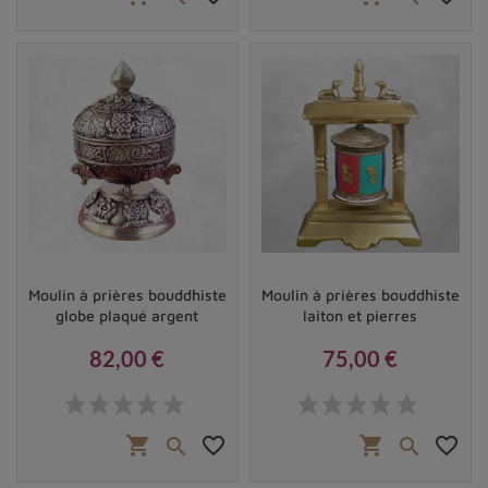
Moulin à prières bouddhiste
Moulin à prières bouddhiste
globe plaqué argent
laiton et pierres
82,00 €
75,00 €
Prix
Prix
shopping_cart
favorite_border
shopping_cart
favorite_border

