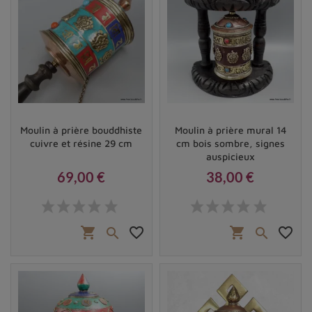
Moulin à prière bouddhiste
Moulin à prière mural 14
cuivre et résine 29 cm
cm bois sombre, signes
auspicieux
69,00 €
38,00 €
Prix
Prix
shopping_cart
favorite_border
shopping_cart
favorite_border

