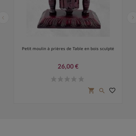
Petit moulin à prières de Table en bois sculpté
M
26,00 €
Prix
favorite_border
shopping_cart
favorite_border
