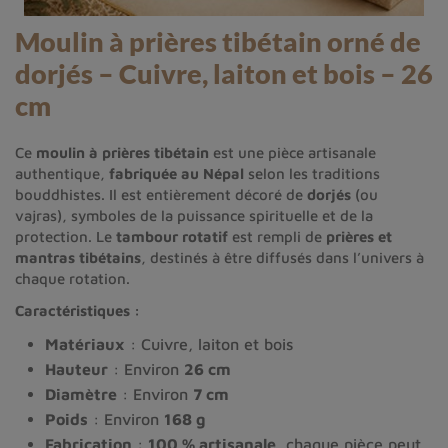
Moulin à prières tibétain orné de
dorjés – Cuivre, laiton et bois – 26
cm
Ce
moulin à prières tibétain
est une pièce artisanale
authentique,
fabriquée au Népal
selon les traditions
bouddhistes. Il est entièrement décoré de
dorjés
(ou
vajras), symboles de la puissance spirituelle et de la
protection. Le
tambour rotatif
est rempli de
prières et
mantras tibétains
, destinés à être diffusés dans l’univers à
chaque rotation.
Caractéristiques :
Matériaux
: Cuivre, laiton et bois
Hauteur
: Environ
26 cm
Diamètre
: Environ
7 cm
Poids
: Environ
168 g
Fabrication
:
100 % artisanale
, chaque pièce peut