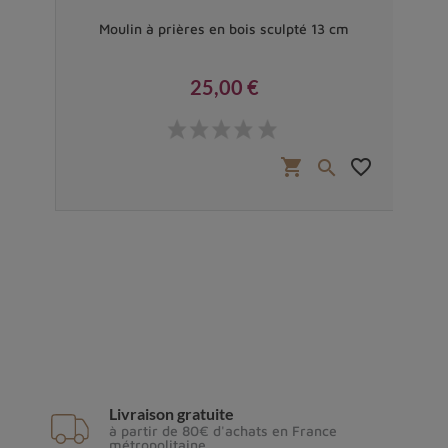
erres
Moulin à prières en bois sculpté 13 cm
Peti
25,00 €
Prix
favorite_border
shopping_cart
favorite_border


Livraison gratuite
à partir de 80€ d'achats en France
métropolitaine