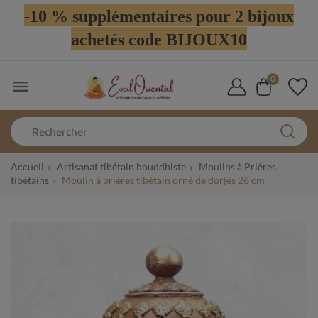
-10 % supplémentaires pour 2 bijoux
achetés code BIJOUX10
0

Accueil
Artisanat tibétain bouddhiste
Moulins à Prières
tibétains
Moulin à prières tibétain orné de dorjés 26 cm