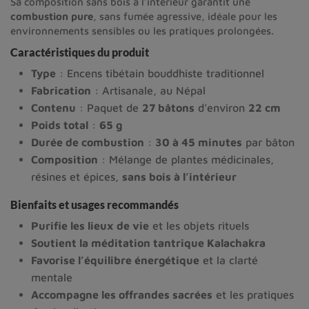
Sa composition sans bois à l’intérieur garantit une
combustion pure
, sans fumée agressive, idéale pour les
environnements sensibles ou les pratiques prolongées.
Caractéristiques du produit
Type
: Encens tibétain bouddhiste traditionnel
Fabrication
: Artisanale, au Népal
Contenu
: Paquet de
27 bâtons
d’environ
22 cm
Poids total
:
65 g
Durée de combustion
:
30 à 45 minutes
par bâton
Composition
: Mélange de plantes médicinales,
résines et épices,
sans bois à l’intérieur
Bienfaits et usages recommandés
Purifie les lieux de vie
et les objets rituels
Soutient la méditation tantrique Kalachakra
Favorise l’équilibre énergétique
et la clarté
mentale
Accompagne les offrandes sacrées
et les pratiques