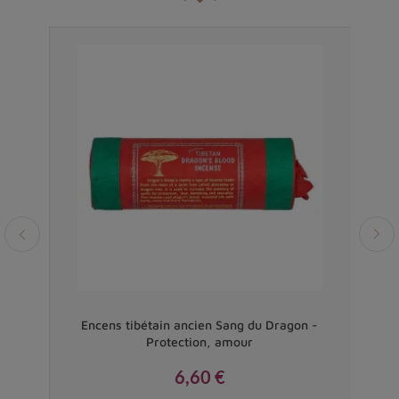
Vendu
ation
Encens tibétain ancien Sang du Dragon -
Enc
Protection, amour
6,60 €