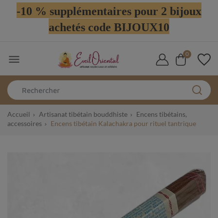
-10 % supplémentaires pour 2 bijoux
achetés code BIJOUX10
0

Accueil
Artisanat tibétain bouddhiste
Encens tibétains,
accessoires
Encens tibétain Kalachakra pour rituel tantrique