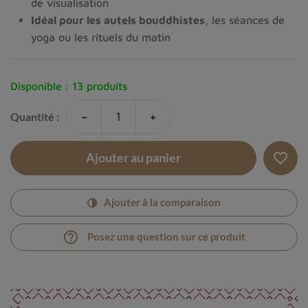
de visualisation
Idéal pour les autels bouddhistes
, les séances de
yoga ou les rituels du matin
Disponible :
13 produits
-
+
Quantité :
favorite_border
Ajouter au panier
Ajouter à la comparaison
help_outline
Posez une question sur ce produit