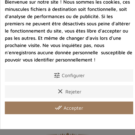
Bienvenue sur notre site ! Nous sommes les cookies, ces
minuscules fichiers à destination soit fonctionnelle, soit
 et
Encensoir tibétain bouddhiste Pagode en cuivre
P
d'analyse de performances ou de publicité. Si les
premiers ne peuvent être désactivés sous peine d'altérer
le fonctionnement du site, vous êtes libre d'accepter ou
38,00 €
pas les autres. Et même de changer d'avis lors d'une
Prix
prochaine visite. Ne vous inquiétez pas, nous
n'enregistrons aucune donnée personnelle susceptible de
favorite_border
shopping_cart
favorite_border

pouvoir vous identifier personnellement !
tune
Configurer
clear
Rejeter
done_all
Accepter
Produits dans la même catégorie