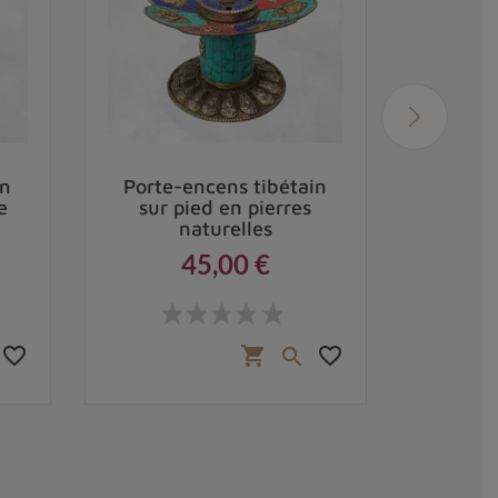
in
Porte-encens tibétain
Brû
e
sur pied en pierres
tibéta
naturelles
45,00 €
Prix
favorite_border
favorite_border
shopping_cart
