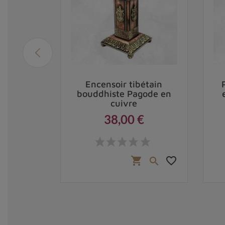
ibétain
Encensoir tibétain
uivre et
bouddhiste Pagode en
cuivre
38,00 €
Prix
,00 €
favorite_border
favorite_border
shopping_cart

