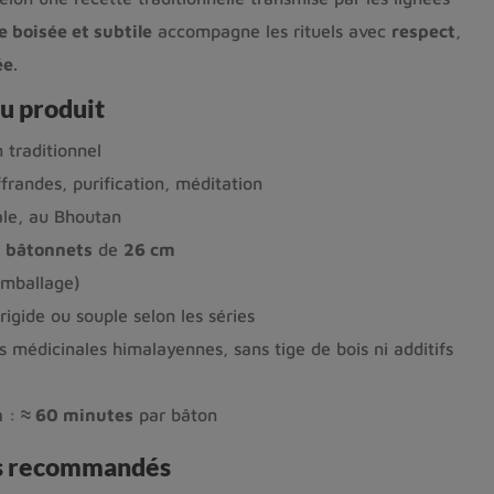
e boisée et subtile
accompagne les rituels avec
respect
,
ée
.
u produit
 traditionnel
frandes, purification, méditation
ale, au Bhoutan
 bâtonnets
de
26 cm
emballage)
rigide ou souple selon les séries
s médicinales himalayennes, sans tige de bois ni additifs
n
:
≈ 60 minutes
par bâton
es recommandés