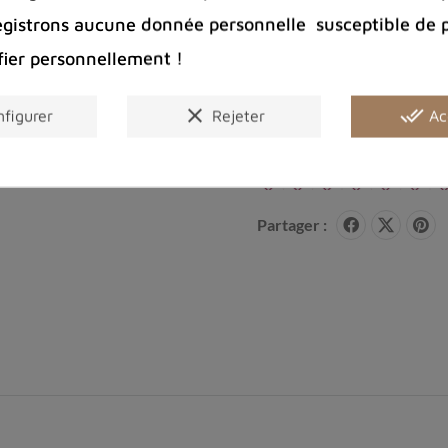
egistrons aucune donnée personnelle susceptible de 
Photos cont
fier personnellement !
Port offert 
100 € pour 
clear
done_all
figurer
Rejeter
Ac
Entreprise 
Bijoux arge
Partager :