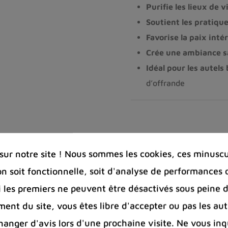
Purifie les lieux de v
Soutient les pratiqu
Favorise la paix inté
Crée une ambiance s
Idéal pour les autels
d’offrande
-
Quantité :
ur notre site ! Nous sommes les cookies, ces minuscul
on soit fonctionnelle, soit d'analyse de performances 
Ajouter à la co
Si les premiers ne peuvent être désactivés sous peine d
ent du site, vous êtes libre d'accepter ou pas les aut
nger d'avis lors d'une prochaine visite. Ne vous inq