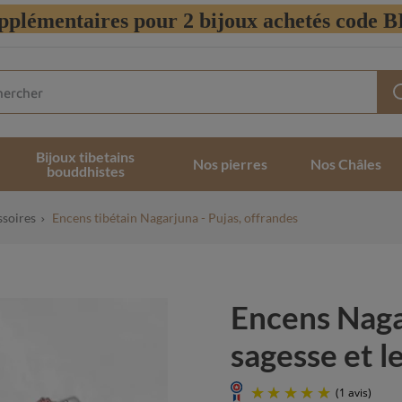
pplémentaires pour 2 bijoux achetés code
Bijoux tibetains
Nos pierres
Nos Châles
bouddhistes
ssoires
Encens tibétain Nagarjuna - Pujas, offrandes
Encens Nagar
sagesse et le