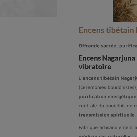
Encens tibétain
Offrande sacrée, purific
Encens Nagarjuna p
vibratoire
L’
encens tibétain Nagar
(cérémonies bouddhistes)
purification énergétique
centrale du bouddhisme 
transmission spirituelle
.
Fabriqué artisanalement 
médicinales naturelles
, 