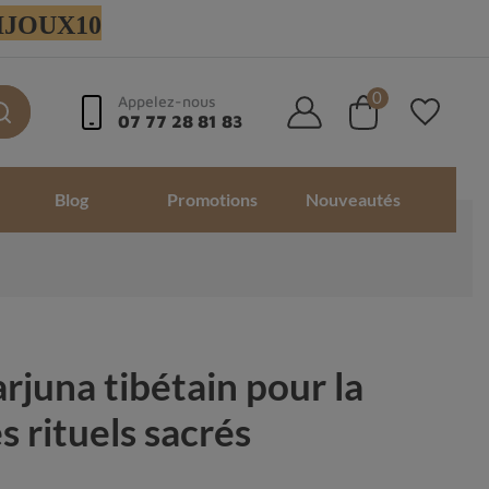
 BIJOUX10
0
Appelez-nous
07 77 28 81 83
Blog
Promotions
Nouveautés
juna tibétain pour la
s rituels sacrés