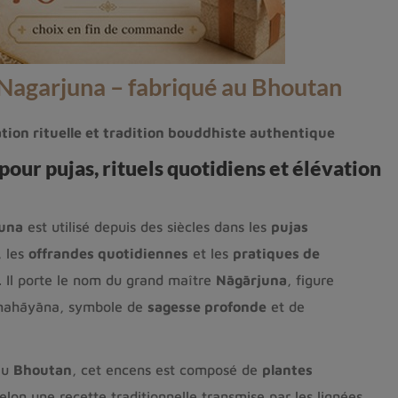
 Nagarjuna – fabriqué au Bhoutan
ation rituelle et tradition bouddhiste authentique
our pujas, rituels quotidiens et élévation
juna
est utilisé depuis des siècles dans les
pujas
, les
offrandes quotidiennes
et les
pratiques de
. Il porte le nom du grand maître
Nāgārjuna
, figure
mahāyāna, symbole de
sagesse profonde
et de
au
Bhoutan
, cet encens est composé de
plantes
selon une recette traditionnelle transmise par les lignées