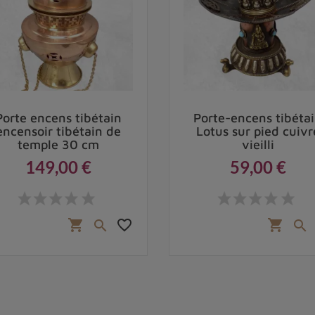
Porte encens tibétain
Porte-encens tibéta
encensoir tibétain de
Lotus sur pied cuivr
temple 30 cm
vieilli
149,00 €
59,00 €
Prix
Prix
favorite_border
shopping_cart
shopping_cart

