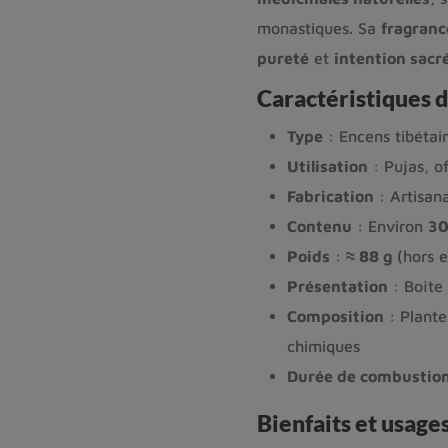
monastiques. Sa
fragranc
pureté
et
intention sacr
Caractéristiques d
Type
: Encens tibétain
Utilisation
: Pujas, of
Fabrication
: Artisan
Contenu
: Environ
30
Poids
:
≈ 88 g
(hors 
Présentation
: Boîte 
Composition
: Plante
chimiques
Durée de combustio
Bienfaits et usag