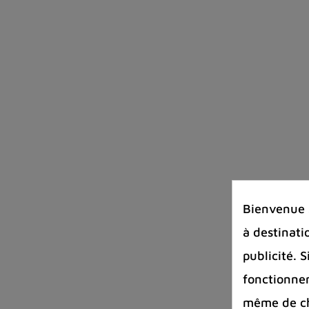
Bienvenue s
à destinati
publicité. 
fonctionnem
même de cha