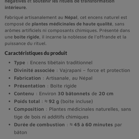
négatives
et
soutenir les rituels de transformation
intérieure
.
Fabriqué artisanalement au
Népal
, cet encens naturel est
composé de
plantes médicinales de haute qualité
, sans
arômes artificiels ni composants chimiques. Présenté dans
une
boîte rigide
, il incarne la noblesse de l’offrande et la
puissance du rituel.
Caractéristiques du produit
Type
: Encens tibétain traditionnel
Divinité associée
: Vajrapani – force et protection
Fabrication
: Artisanale, au Népal
Présentation
: Boîte rigide
Contenu
: Environ
30 bâtonnets
de
20 cm
Poids total
:
≈ 92 g
(boîte incluse)
Composition
: Plantes médicinales naturelles, sans
tige de bois ni additifs chimiques
Durée de combustion
:
≈ 45 à 60 minutes
par
bâton