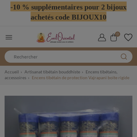
-10 % supplémentaires pour 2 bijoux
achetés code BIJOUX10
0

Accueil
Artisanat tibétain bouddhiste
Encens tibétains,
accessoires
Encens tibétain de protection Vajrapani boite rigide