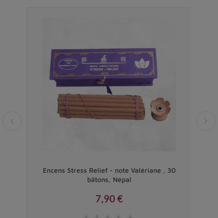
ma -
Encens Stress Relief - note Valériane , 30
En
bâtons, Népal
7,90 €
Prix