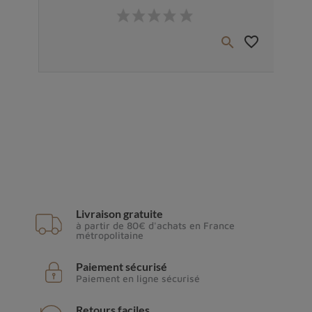
Prix
favorite_border
favorite_border


Livraison gratuite
à partir de 80€ d'achats en France
métropolitaine
Paiement sécurisé
Paiement en ligne sécurisé
Retours faciles