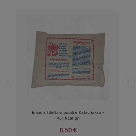
Vendu
nthe
Encens tibétain poudre Kalachakra -
En
Purification
8,50 €