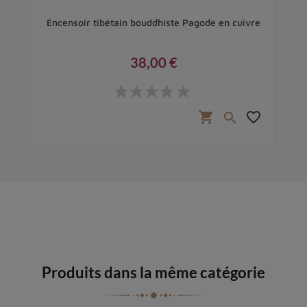
 et
Encensoir tibétain bouddhiste Pagode en cuivre
38,00 €
Prix
favorite_border
shopping_cart
favorite_border

Produits dans la même catégorie