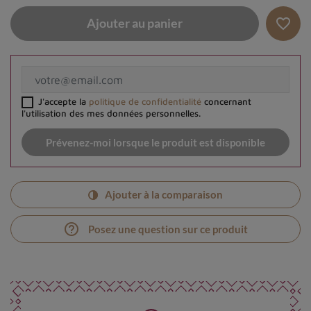
favorite_border
Ajouter au panier
J'accepte la
politique de confidentialité
concernant
l'utilisation des mes données personnelles.
Prévenez-moi lorsque le produit est disponible
Ajouter à la comparaison
help_outline
Posez une question sur ce produit