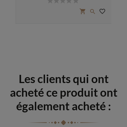
favorite_border
shopping_cart
favorite_border


Les clients qui ont
acheté ce produit ont
également acheté :