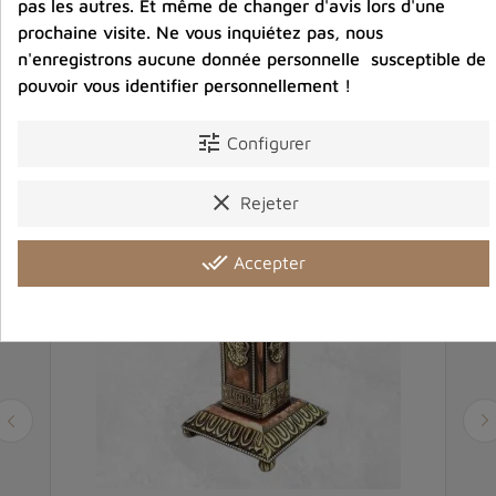
pas les autres. Et même de changer d'avis lors d'une
prochaine visite. Ne vous inquiétez pas, nous
n'enregistrons aucune donnée personnelle susceptible de
Vous aimerez aussi
pouvoir vous identifier personnellement !
tune
Configurer
clear
Rejeter
done_all
Accepter