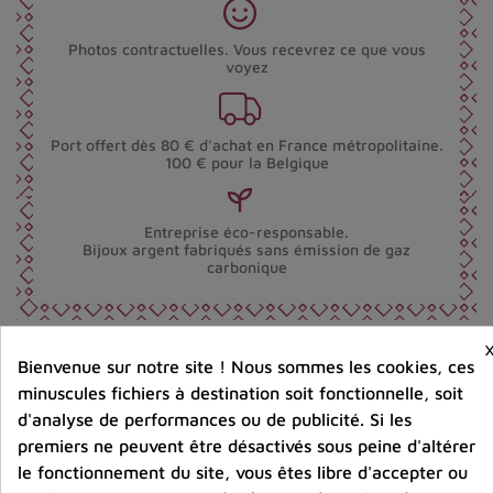
Photos contractuelles. Vous recevrez ce que vous
voyez
Port offert dès 80 € d’achat en France métropolitaine.
100 € pour la Belgique
Entreprise éco-responsable.
Bijoux argent fabriqués sans émission de gaz
carbonique
Partager :
Bienvenue sur notre site ! Nous sommes les cookies, ces
minuscules fichiers à destination soit fonctionnelle, soit
d'analyse de performances ou de publicité. Si les
Détails du produit
Avis clients
premiers ne peuvent être désactivés sous peine d'altérer
le fonctionnement du site, vous êtes libre d'accepter ou