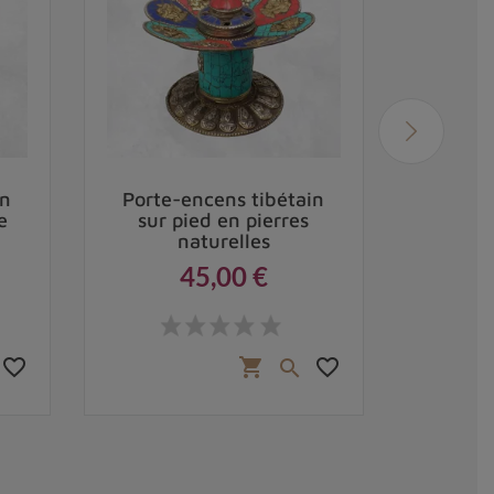
in
Porte-encens tibétain
Brû
e
sur pied en pierres
tibéta
naturelles
45,00 €
Prix
favorite_border
favorite_border
shopping_cart
