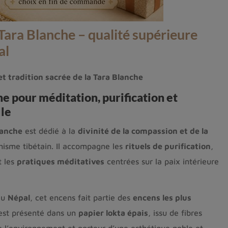
Tara Blanche – qualité supérieure
al
t tradition sacrée de la Tara Blanche
e pour méditation, purification et
lle
lanche
est dédié à la
divinité de la compassion et de la
isme tibétain. Il accompagne les
rituels de purification
,
 les
pratiques méditatives
centrées sur la paix intérieure
au
Népal
, cet encens fait partie des
encens les plus
 est présenté dans un
papier lokta épais
, issu de fibres
e l’environnement et porteur d’une esthétique noble et