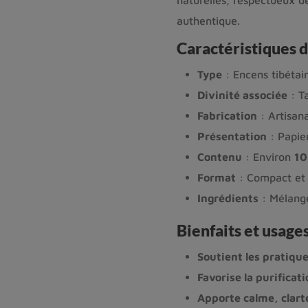
authentique.
Caractéristiques d
Type
: Encens tibétai
Divinité associée
: T
Fabrication
: Artisan
Présentation
: Papier
Contenu
: Environ
10
Format
: Compact et 
Ingrédients
: Mélange
Bienfaits et usag
Soutient les pratiqu
Favorise la purificat
Apporte calme, clart