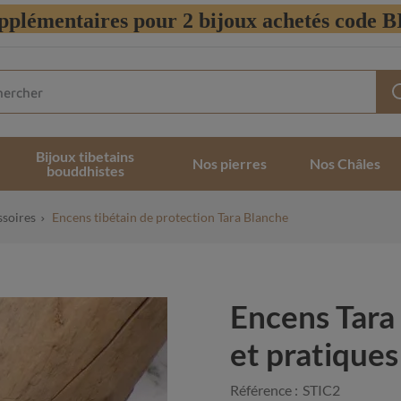
pplémentaires pour 2 bijoux achetés code
Bijoux tibetains
Nos pierres
Nos Châles
bouddhistes
ssoires
Encens tibétain de protection Tara Blanche
Encens Tara 
et pratique
Référence :
STIC2