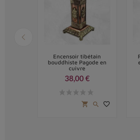
ibétain
Encensoir tibétain
uivre et
bouddhiste Pagode en
cuivre
38,00 €
Prix
,00 €
favorite_border
favorite_border
shopping_cart

