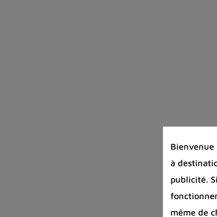
Bienvenue s
à destinati
publicité. 
fonctionnem
même de cha