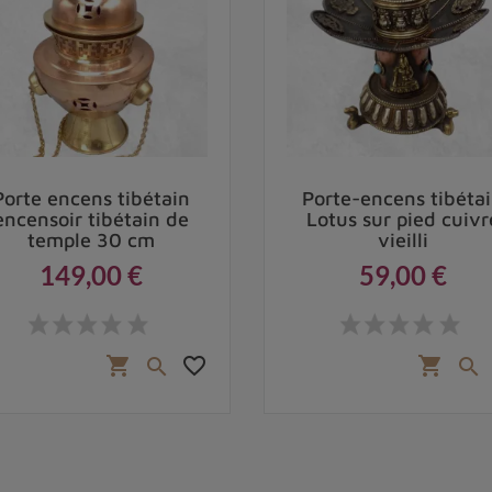
Porte encens tibétain
Porte-encens tibéta
encensoir tibétain de
Lotus sur pied cuivr
temple 30 cm
vieilli
149,00 €
59,00 €
Prix
Prix
favorite_border
shopping_cart
shopping_cart

