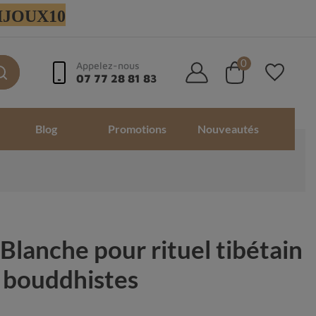
 BIJOUX10
0
Appelez-nous
07 77 28 81 83
Blog
Promotions
Nouveautés
Blanche pour rituel tibétain
s bouddhistes