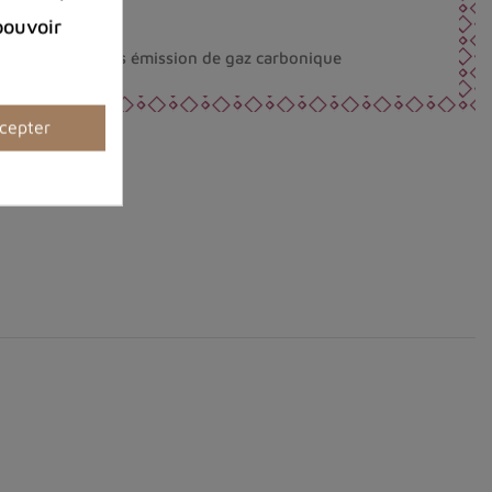
la Belgique
pouvoir
éco-responsable.
nt fabriqués sans émission de gaz carbonique
cepter