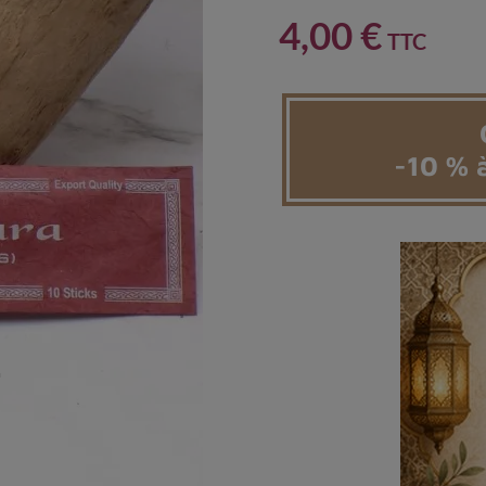
4,00 €
TTC
-10 % à