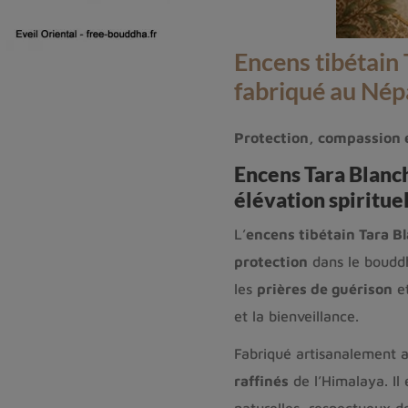
Encens tibétain 
fabriqué au Nép
Protection, compassion e
Encens Tara Blanch
élévation spiritue
L’
encens tibétain Tara B
protection
dans le bouddh
les
prières de guérison
et
et la bienveillance.
Fabriqué artisanalement 
raffinés
de l’Himalaya. Il
naturelles, respectueux d