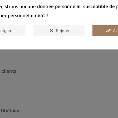
100 € pour 
egistrons aucune donnée personnelle susceptible de 
Entreprise 
Bijoux arge
fier personnellement !
clear
done_all
figurer
Rejeter
Ac
Partager :
 clients
tibétains