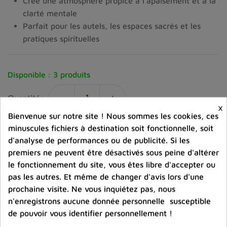
Crée une atmosphère propice à l’apaisement et à la
clarté mentale
Parfait pour les autels, les espaces sacrés et les
pratiques spirituelles
Disponible :
3 produits
-
+
Quantité :
×
Bienvenue sur notre site ! Nous sommes les cookies, ces
favorite_border
Ajouter au panier
minuscules fichiers à destination soit fonctionnelle, soit
d'analyse de performances ou de publicité. Si les
premiers ne peuvent être désactivés sous peine d'altérer
Ajouter à la comparaison
le fonctionnement du site, vous êtes libre d'accepter ou
pas les autres. Et même de changer d'avis lors d'une
help_outline
Posez une question sur ce produit
prochaine visite. Ne vous inquiétez pas, nous
n'enregistrons aucune donnée personnelle susceptible
de pouvoir vous identifier personnellement !