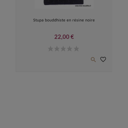
Vendu
Dorjé
Stupa bouddhiste en résine noire
Châ
22,00 €
Prix
favorite_border
favorite_border

