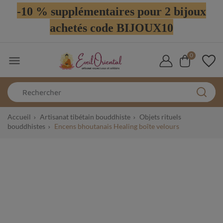
-10 % supplémentaires pour 2 bijoux
achetés code BIJOUX10
0

Accueil
Artisanat tibétain bouddhiste
Objets rituels
bouddhistes
Encens bhoutanais Healing boîte velours