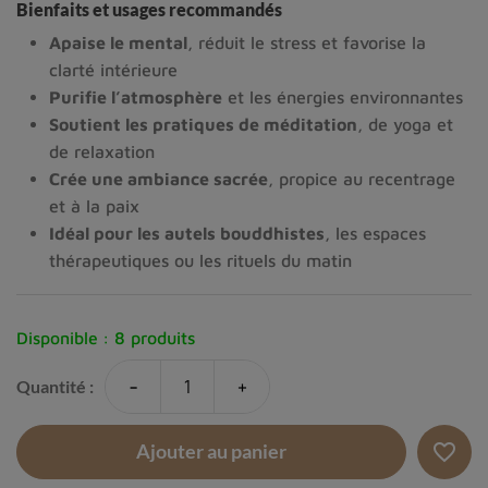
Bienfaits et usages recommandés
Apaise le mental
, réduit le stress et favorise la
clarté intérieure
Purifie l’atmosphère
et les énergies environnantes
Soutient les pratiques de méditation
, de yoga et
de relaxation
Crée une ambiance sacrée
, propice au recentrage
et à la paix
Idéal pour les autels bouddhistes
, les espaces
thérapeutiques ou les rituels du matin
Disponible :
8 produits
-
+
Quantité :
favorite_border
Ajouter au panier