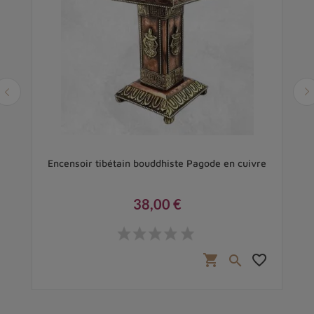
 et
Encensoir tibétain bouddhiste Pagode en cuivre
P
38,00 €
Prix
favorite_border
shopping_cart
favorite_border
