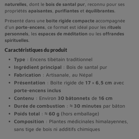
naturelles
, dont le
bois de santal pur
, reconnu pour ses
propriétés
apaisantes
,
purifiantes
et
équilibrantes
.
Présenté dans une
boîte rigide compacte
accompagnée
d’un
porte-encens
, ce format est idéal pour les
rituels
personnels
, les
espaces de méditation
ou les
offrandes
spirituelles
.
Caractéristiques du produit
Type
: Encens tibétain traditionnel
Ingrédient principal
: Bois de santal pur
Fabrication
: Artisanale, au Népal
Présentation
: Boîte rigide de
17 × 6,5 cm
avec
porte-encens inclus
Contenu
: Environ
30 bâtonnets
de
16 cm
Durée de combustion
:
≈ 30 minutes
par bâton
Poids total
:
≈ 60 g
(hors emballage)
Composition
: Plantes médicinales himalayennes,
sans tige de bois ni additifs chimiques