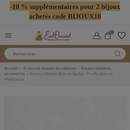
-10 % supplémentaires pour 2 bijoux
achetés code BIJOUX10
0

Accueil
Artisanat tibétain bouddhiste
Encens tibétains,
accessoires
Encens tibétain Bois de Santal - Purification et
Méditation