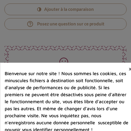
Ajouter à la comparaison
help_outline
Posez une question sur ce produit
Photos contractuelles. Vous recevrez ce que vous
Bienvenue sur notre site ! Nous sommes les cookies, ces
voyez
minuscules fichiers à destination soit fonctionnelle, soit
d'analyse de performances ou de publicité. Si les
premiers ne peuvent être désactivés sous peine d'altérer
Port offert dès 80 € d’achat en France métropolitaine.
le fonctionnement du site, vous êtes libre d'accepter ou
100 € pour la Belgique
pas les autres. Et même de changer d'avis lors d'une
prochaine visite. Ne vous inquiétez pas, nous
Entreprise éco-responsable.
n'enregistrons aucune donnée personnelle susceptible de
Bijoux argent fabriqués sans émission de gaz
carbonique
pouvoir vous identifier personnellement !