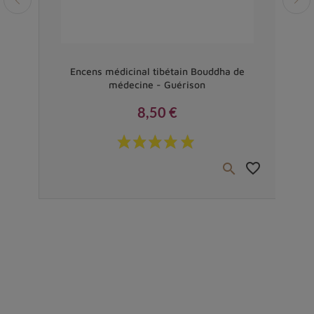
Vendu
ste
Encens médicinal tibétain Bouddha de
Ence
médecine - Guérison
8,50 €
Prix
favorite_border
favorite_border

