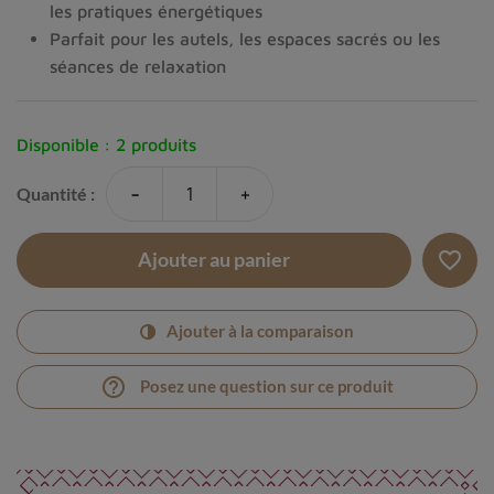
les pratiques énergétiques
Parfait pour les autels, les espaces sacrés ou les
séances de relaxation
Disponible :
2 produits
-
+
Quantité :
favorite_border
Ajouter au panier
Ajouter à la comparaison
help_outline
Posez une question sur ce produit