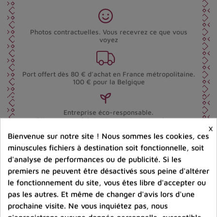
Photos contractuelles. Vous recevrez ce que vous
voyez
Port offert dès 80 € d’achat en France métropolitaine.
100 € pour la Belgique
Entreprise éco-responsable.
Bijoux argent fabriqués sans émission de gaz
×
carbonique
Bienvenue sur notre site ! Nous sommes les cookies, ces
minuscules fichiers à destination soit fonctionnelle, soit
d'analyse de performances ou de publicité. Si les
Partager :
premiers ne peuvent être désactivés sous peine d'altérer
le fonctionnement du site, vous êtes libre d'accepter ou
pas les autres. Et même de changer d'avis lors d'une
Détails du produit
Avis clients
prochaine visite. Ne vous inquiétez pas, nous