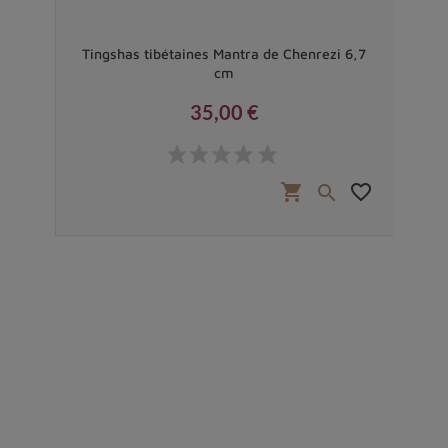
20 cm
Tingshas tibétaines Mantra de Chenrezi 6,7
Po
cm
35,00 €
Prix
favorite_border
shopping_cart
favorite_border

